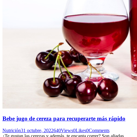
Bebe jugo de cereza para recuperarte más rápido
Nutrición
31 octubre, 2022
640
Views
0
Likes
0
Comments
¿Te gustan las cerezas y además, te encanta correr? Son aliadas.