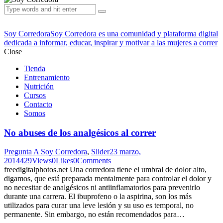
Soy Corredora
Soy Corredora es una comunidad y plataforma digital
dedicada a informar, educar, inspirar y motivar a las mujeres a correr
Close
Tienda
Entrenamiento
Nutrición
Cursos
Contacto
Somos
No abuses de los analgésicos al correr
Pregunta A Soy Corredora
,
Slider
23 marzo,
2014
429
Views
0
Likes
0
Comments
freedigitalphotos.net Una corredora tiene el umbral de dolor alto,
digamos, que está preparada mentalmente para controlar el dolor y
no necesitar de analgésicos ni antiinflamatorios para prevenirlo
durante una carrera. El ibuprofeno o la aspirina, son los más
utilizados para curar una leve lesión y su uso es temporal, no
permanente. Sin embargo, no están recomendados para…