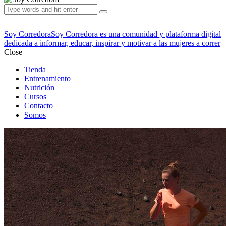
Soy Corredora
Soy Corredora es una comunidad y plataforma digital
dedicada a informar, educar, inspirar y motivar a las mujeres a correr
Close
Tienda
Entrenamiento
Nutrición
Cursos
Contacto
Somos