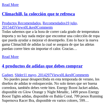
Read More
Climachill, la colección que te refresca
Productos Recomendados
,
Recomendados
19 julio,
2015
445
Views
0
Likes
0
Comments
Todas sabemos que a la hora de correr cada grado de temperatura
importa y no hay nada mejor que encontrar una colección de ropa
que pueda ayudar a mejorar el desempeño. Esto lo hace la nueva
gama Climachill de adidas la cual se asegura de que las atletas
puedan correr bien sin importar el calor. Gracias…
Read More
4 productos de adidas que debes comprar
Gadget
,
Slider
11 mayo, 2014
297
Views
0
Likes
0
Comments
No puedes pasar desapercibida en esta temporada de verano, los
diseños de adidas te enloquecerán. No solo tienes que ser buena
corredora, también debes verte bien. Energy Boost Jacket adidas,
disponible en Glow Orange y Night Metallic, 1499 pesos Energy
Boost Tights adidas, disponible en Bahía Coral, 799 pesos Running
Supernova Racer Bra, disponible en varios colores, 599…