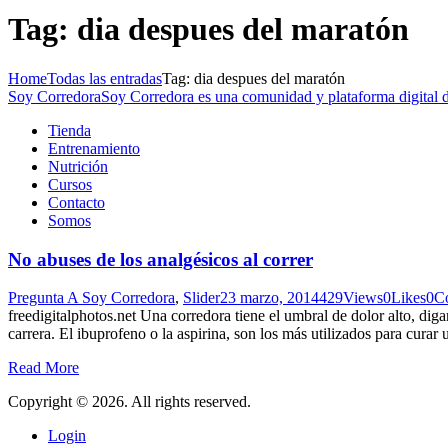
Tag: dia despues del maratón
Home
Todas las entradas
Tag: dia despues del maratón
Soy Corredora
Soy Corredora es una comunidad y plataforma digital de
Tienda
Entrenamiento
Nutrición
Cursos
Contacto
Somos
No abuses de los analgésicos al correr
Pregunta A Soy Corredora
,
Slider
23 marzo, 2014
429
Views
0
Likes
0
C
freedigitalphotos.net Una corredora tiene el umbral de dolor alto, dig
carrera. El ibuprofeno o la aspirina, son los más utilizados para cur
Read More
Copyright © 2026. All rights reserved.
Login