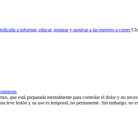
dicada a informar, educar, inspirar y motivar a las mujeres a correr
Cl
omments
amos, que está preparada mentalmente para controlar el dolor y no necesi
ar una leve lesión y su uso es temporal, no permanente. Sin embargo, n