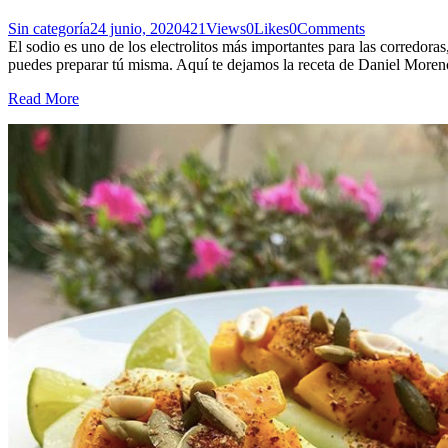
Sin categoría
24 junio, 2020
421
Views
0
Likes
0
Comments
El sodio es uno de los electrolitos más importantes para las corredora
puedes preparar tú misma. Aquí te dejamos la receta de Daniel Mor
Read More