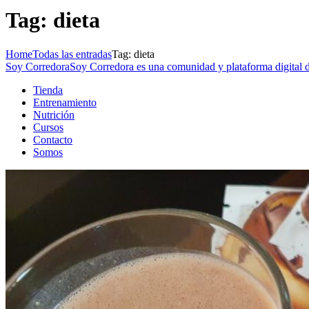
Tag: dieta
Home
Todas las entradas
Tag: dieta
Soy Corredora
Soy Corredora es una comunidad y plataforma digital de
Tienda
Entrenamiento
Nutrición
Cursos
Contacto
Somos