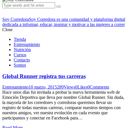
Soy Corredora
Soy Corredora es una comunidad y plataforma digital
dedicada a informar, educar, inspirar y motivar a las mujeres a correr
Close
Tienda
Entrenamiento
Nutrición
Cursos
Contacto
Somos
Global Runner registra tus carreras
Entrenamiento
10 marzo, 2015
289
Views
0
Likes
0
Comments
Hace unos días fui invitada a probar la nueva herramienta web de
Emoción Deportiva que lleva por nombre Global Runner. Sin duda,
la mayoría de los corredores y corredoras queremos llevar un
registro de todas nuestras carreras, comparar nuestros tiempos con
nuestros amigos, ver nuestra evolución en cada evento que
participamos y conectar en Facebook para…
Read More