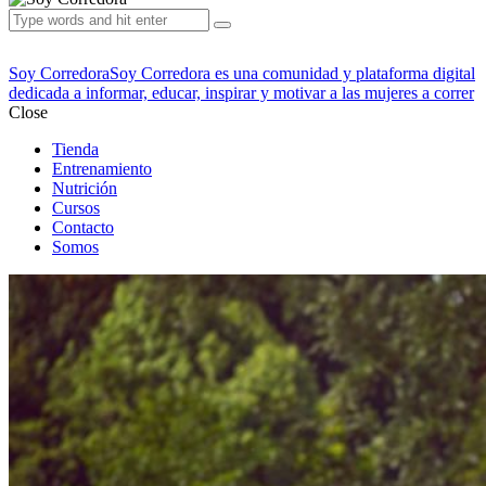
Soy Corredora
Soy Corredora es una comunidad y plataforma digital
dedicada a informar, educar, inspirar y motivar a las mujeres a correr
Close
Tienda
Entrenamiento
Nutrición
Cursos
Contacto
Somos