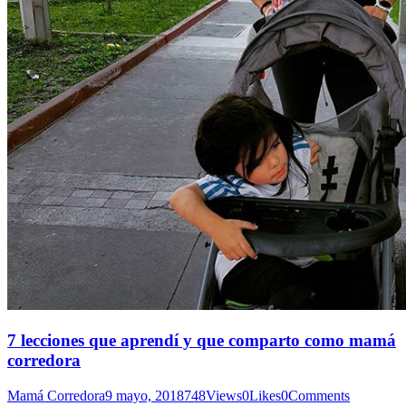
7 lecciones que aprendí y que comparto como mamá
corredora
Mamá Corredora
9 mayo, 2018
748
Views
0
Likes
0
Comments