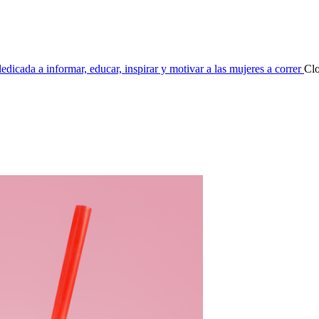
dicada a informar, educar, inspirar y motivar a las mujeres a correr
Cl