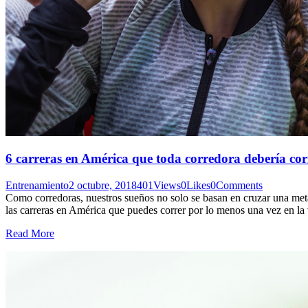
6 carreras en América que toda corredora debería cor
Entrenamiento
2 octubre, 2018
401
Views
0
Likes
0
Comments
Como corredoras, nuestros sueños no solo se basan en cruzar una meta 
las carreras en América que puedes correr por lo menos una vez en 
Read More