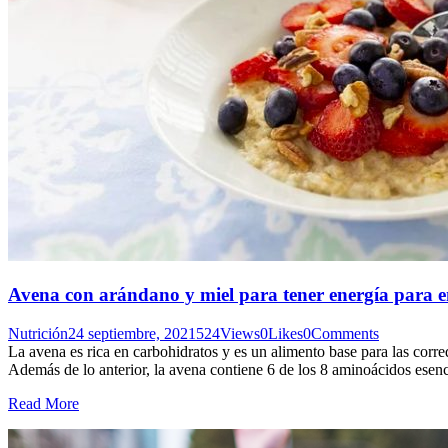
Avena con arándano y miel para tener energía para e
Nutrición
24 septiembre, 2021
524
Views
0
Likes
0
Comments
La avena es rica en carbohidratos y es un alimento base para las corr
Además de lo anterior, la avena contiene 6 de los 8 aminoácidos esen
Read More