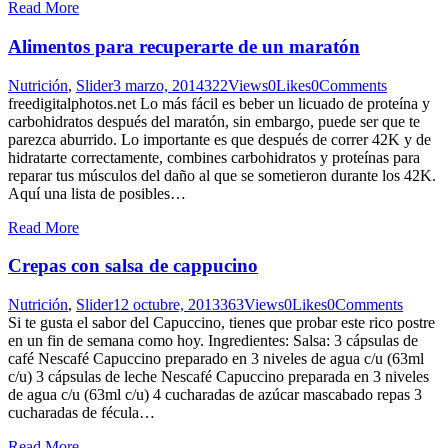
Read More
Alimentos para recuperarte de un maratón
Nutrición
,
Slider
3 marzo, 2014
322
Views
0
Likes
0
Comments
freedigitalphotos.net Lo más fácil es beber un licuado de proteína y
carbohidratos después del maratón, sin embargo, puede ser que te
parezca aburrido. Lo importante es que después de correr 42K y de
hidratarte correctamente, combines carbohidratos y proteínas para
reparar tus músculos del daño al que se sometieron durante los 42K.
Aquí una lista de posibles…
Read More
Crepas con salsa de cappucino
Nutrición
,
Slider
12 octubre, 2013
363
Views
0
Likes
0
Comments
Si te gusta el sabor del Capuccino, tienes que probar este rico postre
en un fin de semana como hoy. Ingredientes: Salsa: 3 cápsulas de
café Nescafé Capuccino preparado en 3 niveles de agua c/u (63ml
c/u) 3 cápsulas de leche Nescafé Capuccino preparada en 3 niveles
de agua c/u (63ml c/u) 4 cucharadas de azúcar mascabado repas 3
cucharadas de fécula…
Read More