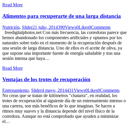
Read More
Alimentos para recuperarte de una larga distancia
Nutrición
,
Slider
21 julio, 2014
390
Views
0
Likes
0
Comments
freedigitalphotos.net Con más frecuencia, las corredoras parece que
hemos abandonado los componentes artificiales y optamos por los
naturales sobre todo en el momento de la recuperación después de
una sesión de larga distancia. Uno de ellos es el aceite de oliva, ya
que supone una importante fuente de energía saludable y tras una
sesión intensa que haya…
Read More
Ventajas de los trotes de recuperación
Entrenamiento
,
Slider
4 mayo, 2014
431
Views
0
Likes
0
Comments
No creas que se tratan de kilómetros "chatarra", en realidad, los
trotes de recuperación al siguiente día de un entrenamiento intenso o
una carrera, son más benéficos de lo que imaginas. Se hacen a
ritmos muy suaves y la distancia depende del nivel físico de la
corredora. Aunque no está comprobado que ayuden a minimizar
el…