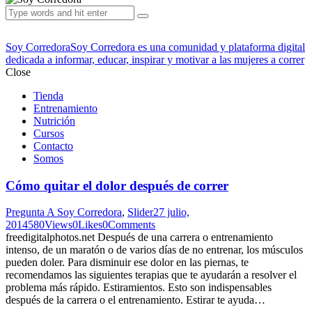
Soy Corredora
Soy Corredora es una comunidad y plataforma digital
dedicada a informar, educar, inspirar y motivar a las mujeres a correr
Close
Tienda
Entrenamiento
Nutrición
Cursos
Contacto
Somos
Cómo quitar el dolor después de correr
Pregunta A Soy Corredora
,
Slider
27 julio,
2014
580
Views
0
Likes
0
Comments
freedigitalphotos.net Después de una carrera o entrenamiento
intenso, de un maratón o de varios días de no entrenar, los músculos
pueden doler. Para disminuir ese dolor en las piernas, te
recomendamos las siguientes terapias que te ayudarán a resolver el
problema más rápido. Estiramientos. Esto son indispensables
después de la carrera o el entrenamiento. Estirar te ayuda…