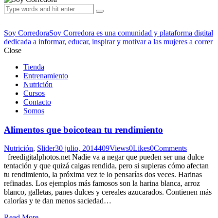
Soy Corredora
Soy Corredora es una comunidad y plataforma digital
dedicada a informar, educar, inspirar y motivar a las mujeres a correr
Close
Tienda
Entrenamiento
Nutrición
Cursos
Contacto
Somos
Alimentos que boicotean tu rendimiento
Nutrición
,
Slider
30 julio, 2014
409
Views
0
Likes
0
Comments
freedigitalphotos.net Nadie va a negar que pueden ser una dulce
tentación y que quizá caigas rendida, pero si supieras cómo afectan
tu rendimiento, la próxima vez te lo pensarías dos veces. Harinas
refinadas. Los ejemplos más famosos son la harina blanca, arroz
blanco, galletas, panes dulces y cereales azucarados. Contienen más
calorías y te dan menos saciedad…
Read More