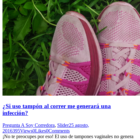
¿Si uso tampón al correr me generará una
infección?
Pregunta A Soy Corredora
,
Slider
25 agosto,
2016
395
Views
0
Likes
0
Comments
¡No te preocupes por eso! El uso de tampones vaginales no genera