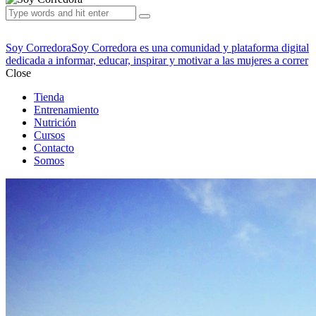
Soy Corredora
Soy Corredora es una comunidad y plataforma digital
dedicada a informar, educar, inspirar y motivar a las mujeres a correr
Close
Tienda
Entrenamiento
Nutrición
Cursos
Contacto
Somos