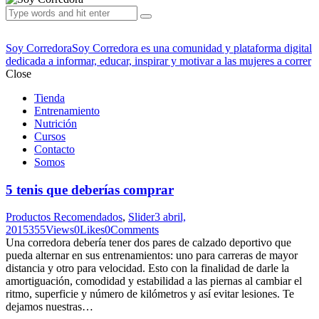
Soy Corredora
Soy Corredora es una comunidad y plataforma digital
dedicada a informar, educar, inspirar y motivar a las mujeres a correr
Close
Tienda
Entrenamiento
Nutrición
Cursos
Contacto
Somos
5 tenis que deberías comprar
Productos Recomendados
,
Slider
3 abril,
2015
355
Views
0
Likes
0
Comments
Una corredora debería tener dos pares de calzado deportivo que
pueda alternar en sus entrenamientos: uno para carreras de mayor
distancia y otro para velocidad. Esto con la finalidad de darle la
amortiguación, comodidad y estabilidad a las piernas al cambiar el
ritmo, superficie y número de kilómetros y así evitar lesiones. Te
dejamos nuestras…