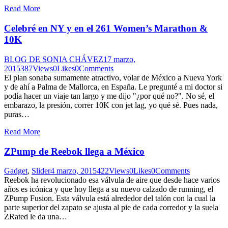
Read More
Celebré en NY y en el 261 Women’s Marathon &
10K
BLOG DE SONIA CHÁVEZ
17 marzo,
2015
387
Views
0
Likes
0
Comments
El plan sonaba sumamente atractivo, volar de México a Nueva York
y de ahí a Palma de Mallorca, en España. Le pregunté a mi doctor si
podía hacer un viaje tan largo y me dijo "¿por qué no?". No sé, el
embarazo, la presión, correr 10K con jet lag, yo qué sé. Pues nada,
puras…
Read More
ZPump de Reebok llega a México
Gadget
,
Slider
4 marzo, 2015
422
Views
0
Likes
0
Comments
Reebok ha revolucionado esa válvula de aire que desde hace varios
años es icónica y que hoy llega a su nuevo calzado de running, el
ZPump Fusion. Esta válvula está alrededor del talón con la cual la
parte superior del zapato se ajusta al pie de cada corredor y la suela
ZRated le da una…