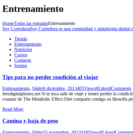
Entrenamiento
Home
Todas las entradas
Entrenamiento
Soy Corredora
Soy Corredora es una comunidad y plataforma digital de
Tienda
Entrenamiento
Nutrición
Cursos
Contacto
Somos
Tips para no perder condición al viajar
Entrenamiento
,
Slider
6 diciembre, 2013
405
Views
0
Likes
0
Comments
freedigitalphotos.net Si te toca salir de viaje y temes perder la condi
coautor de The Metabolic Effect Diet comparte contigo su filosofía pe
Read More
Camina y baja de peso
Entrenamiento
,
Slider
25 noviembre, 2013
418
Views
0
Likes
0
Comment