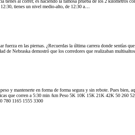
ia tienes al correr, es haciendo la famosa prueba de los 2 kilómetros c
 12:30, tienes un nivel medio-alto, de 12:30 a…
ar fuerza en las piernas. ¿Recuerdas la última carrera donde sentías qu
rsidad de Nebraska demostró que los corredores que realizaban multisalt
peso y mantenerte en forma de forma segura y sin rebote. Pues bien, aqu
ra chicas que corren a 5:30 min /km Peso 5K 10K 15K 21K 42K 50 260
90 780 1165 1555 3300