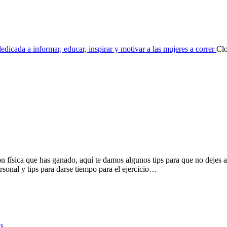
dicada a informar, educar, inspirar y motivar a las mujeres a correr
Cl
ción física que has ganado, aquí te damos algunos tips para que no dejes
rsonal y tips para darse tiempo para el ejercicio…
s