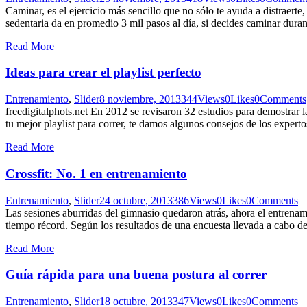
Caminar, es el ejercicio más sencillo que no sólo te ayuda a distraert
sedentaria da en promedio 3 mil pasos al día, si decides caminar dur
Read More
Ideas para crear el playlist perfecto
Entrenamiento
,
Slider
8 noviembre, 2013
344
Views
0
Likes
0
Comments
freedigitalphots.net En 2012 se revisaron 32 estudios para demostrar l
tu mejor playlist para correr, te damos algunos consejos de los expert
Read More
Crossfit: No. 1 en entrenamiento
Entrenamiento
,
Slider
24 octubre, 2013
386
Views
0
Likes
0
Comments
Las sesiones aburridas del gimnasio quedaron atrás, ahora el entrenami
tiempo récord. Según los resultados de una encuesta llevada a cabo 
Read More
Guía rápida para una buena postura al correr
Entrenamiento
,
Slider
18 octubre, 2013
347
Views
0
Likes
0
Comments