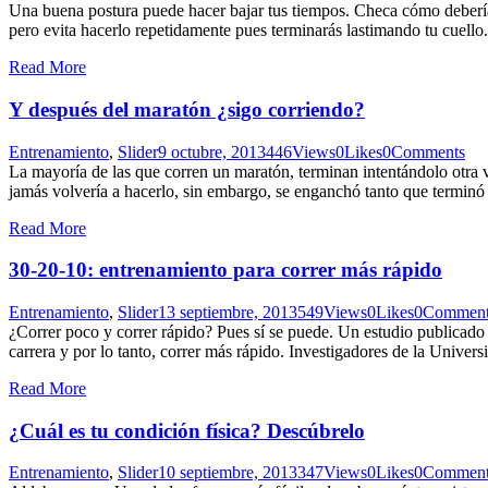
Una buena postura puede hacer bajar tus tiempos. Checa cómo deberías 
pero evita hacerlo repetidamente pues terminarás lastimando tu cuello.
Read More
Y después del maratón ¿sigo corriendo?
Entrenamiento
,
Slider
9 octubre, 2013
446
Views
0
Likes
0
Comments
La mayoría de las que corren un maratón, terminan intentándolo otra
jamás volvería a hacerlo, sin embargo, se enganchó tanto que termin
Read More
30-20-10: entrenamiento para correr más rápido
Entrenamiento
,
Slider
13 septiembre, 2013
549
Views
0
Likes
0
Comment
¿Correr poco y correr rápido? Pues sí se puede. Un estudio publicado
carrera y por lo tanto, correr más rápido. Investigadores de la Univ
Read More
¿Cuál es tu condición física? Descúbrelo
Entrenamiento
,
Slider
10 septiembre, 2013
347
Views
0
Likes
0
Comment