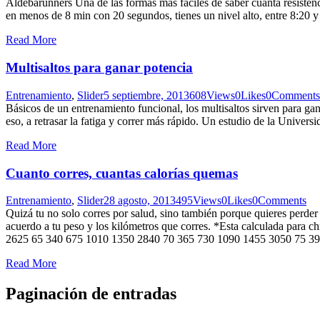
Aldebarunners Una de las formas más fáciles de saber cuánta resistenc
en menos de 8 min con 20 segundos, tienes un nivel alto, entre 8:20 y
Read More
Multisaltos para ganar potencia
Entrenamiento
,
Slider
5 septiembre, 2013
608
Views
0
Likes
0
Comments
Básicos de un entrenamiento funcional, los multisaltos sirven para gan
eso, a retrasar la fatiga y correr más rápido. Un estudio de la Unive
Read More
Cuanto corres, cuantas calorías quemas
Entrenamiento
,
Slider
28 agosto, 2013
495
Views
0
Likes
0
Comments
Quizá tu no solo corres por salud, sino también porque quieres perder 
acuerdo a tu peso y los kilómetros que corres. *Esta calculada pa
2625 65 340 675 1010 1350 2840 70 365 730 1090 1455 3050 75 3
Read More
Paginación de entradas