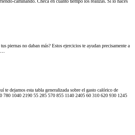
orriendo-caminando. Checa en cuánto tiempo los realizas. Si lo haces
e tus piernas no daban más? Estos ejercicios te ayudan precisamente a
os…
í te dejamos esta tabla generalizada sobre el gasto calórico de
 520 780 1040 2190 55 285 570 855 1140 2405 60 310 620 930 1245