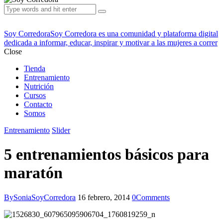
Soy Corredora
Soy Corredora es una comunidad y plataforma digital
dedicada a informar, educar, inspirar y motivar a las mujeres a correr
Close
Tienda
Entrenamiento
Nutrición
Cursos
Contacto
Somos
Entrenamiento
Slider
5 entrenamientos básicos para
maratón
By
SoniaSoyCorredora
16 febrero, 2014
0
Comments