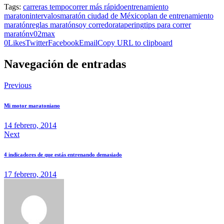
Tags:
carreras tempo
correr más rápido
entrenamiento
maraton
intervalos
maratón ciudad de México
plan de entrenamiento
maratón
reglas maratón
soy corredora
tapering
tips para correr
maratón
v02max
0
Likes
Twitter
Facebook
Email
Copy URL to clipboard
Navegación de entradas
Previous
Mi motor maratoniano
14 febrero, 2014
Next
4 indicadores de que estás entrenando demasiado
17 febrero, 2014