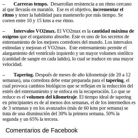
– Carreras tempo.
Desarrollan resistencia a un ritmo cercano
al que llevarás en maratón. Ese es el objetivo,
incrementar el
ritmo
y tener la habilidad para mantenerlo por más tiempo. Se
corren entre 10 y 15 kms a ese ritmo.
– Intervalos VO2max.
El VO2max es la
cantidad máxima de
oxígeno
que el organismo absorbe. Este es uno de los secretos de
entrenamiento de los mejores corredores del mundo. Los intervalos
estimulan y mejoran el VO2max. Este entrenamiento permite el
alargamiento del ventrículo izquierdo y un mayor volumen sistólico
(cantidad de sangre en cada latido), lo cual se traduce en una mayor
velocidad.
– Tapering.
Después de meses de alto kilometraje (de 20 a 12
semanas), una corredora debe estar preparada para el
tapering
, el
cual provoca cambios biológicos que se reflejan en la reducción del
estrés del entrenamiento y se enfoca en la recuperación. Lo que se
reduce es el
volumen del kilometraje
. El tiempo ideal de tapering
en principiantes es de al menos dos semanas, el de los intermedios es
de 3 semanas y en los avanzados (más de 60 kms por semana) se
trata de una disminución del 30% la primera semana, 50% la
segunda y un 65% la tercera.
Comentarios de Facebook