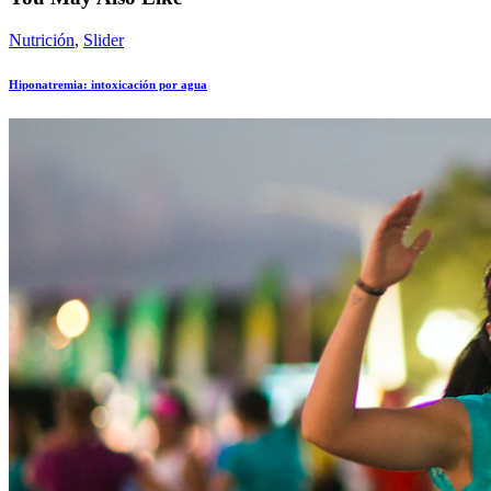
Nutrición
,
Slider
Hiponatremia: intoxicación por agua