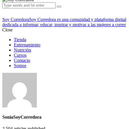
Soy Corredora
Soy Corredora es una comunidad y plataforma digital
dedicada a informar, educar, inspirar y motivar a las mujeres a correr
Close
Tienda
Entrenamiento
Nutrición
Cursos
Contacto
Somos
SoniaSoyCorredora
2,504
articles published