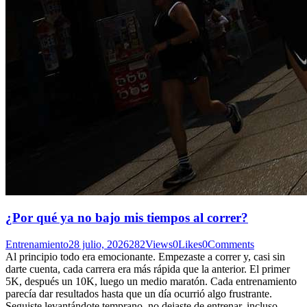
¿Por qué ya no bajo mis tiempos al correr?
Entrenamiento
28 julio, 2026
282
Views
0
Likes
0
Comments
Al principio todo era emocionante. Empezaste a correr y, casi sin
darte cuenta, cada carrera era más rápida que la anterior. El primer
5K, después un 10K, luego un medio maratón. Cada entrenamiento
parecía dar resultados hasta que un día ocurrió algo frustrante.
Seguiste levantándote temprano, no dejaste de entrenar, incluso