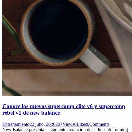
Conoce los nuevos supercomp elite v6 y supercomp
rebel v1 de new balance
Entrenamiento
22 julio, 2026
207
Views
0
Likes
0
Comments
New Balance presenta la siguiente evolución de su línea de running