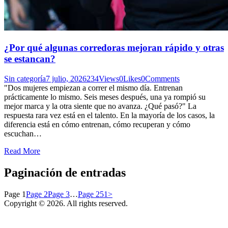
¿Por qué algunas corredoras mejoran rápido y otras
se estancan?
Sin categoría
7 julio, 2026
234
Views
0
Likes
0
Comments
"Dos mujeres empiezan a correr el mismo día. Entrenan
prácticamente lo mismo. Seis meses después, una ya rompió su
mejor marca y la otra siente que no avanza. ¿Qué pasó?" La
respuesta rara vez está en el talento. En la mayoría de los casos, la
diferencia está en cómo entrenan, cómo recuperan y cómo
escuchan…
Read More
Paginación de entradas
Page
1
Page
2
Page
3
…
Page
251
>
Copyright © 2026. All rights reserved.