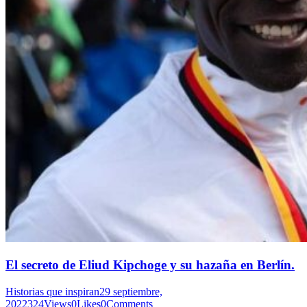
El secreto de Eliud Kipchoge y su hazaña en Berlín.
Historias que inspiran
29 septiembre,
2022
324
Views
0
Likes
0
Comments