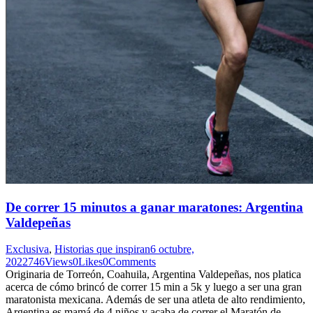
De correr 15 minutos a ganar maratones: Argentina
Valdepeñas
Exclusiva
,
Historias que inspiran
6 octubre,
2022
746
Views
0
Likes
0
Comments
Originaria de Torreón, Coahuila, Argentina Valdepeñas, nos platica
acerca de cómo brincó de correr 15 min a 5k y luego a ser una gran
maratonista mexicana. Además de ser una atleta de alto rendimiento,
Argentina es mamá de 4 niños y acaba de correr el Maratón de