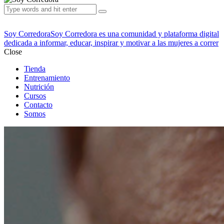
Soy Corredora
Soy Corredora es una comunidad y plataforma digital
dedicada a informar, educar, inspirar y motivar a las mujeres a correr
Close
Tienda
Entrenamiento
Nutrición
Cursos
Contacto
Somos