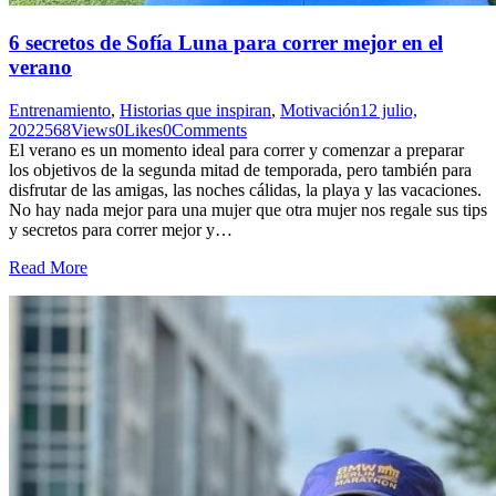
6 secretos de Sofía Luna para correr mejor en el
verano
Entrenamiento
,
Historias que inspiran
,
Motivación
12 julio,
2022
568
Views
0
Likes
0
Comments
El verano es un momento ideal para correr y comenzar a preparar
los objetivos de la segunda mitad de temporada, pero también para
disfrutar de las amigas, las noches cálidas, la playa y las vacaciones.
No hay nada mejor para una mujer que otra mujer nos regale sus tips
y secretos para correr mejor y…
Read More