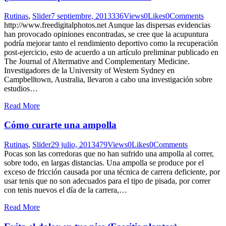
Rutinas
,
Slider
7 septiembre, 2013
336
Views
0
Likes
0
Comments
http://www.freedigitalphotos.net Aunque las dispersas evidencias
han provocado opiniones encontradas, se cree que la acupuntura
podría mejorar tanto el rendimiento deportivo como la recuperación
post-ejercicio, esto de acuerdo a un artículo preliminar publicado en
The Journal of Altermative and Complementary Medicine.
Investigadores de la University of Western Sydney en
Campbelltown, Australia, llevaron a cabo una investigación sobre
estudios…
Read More
Cómo curarte una ampolla
Rutinas
,
Slider
29 julio, 2013
479
Views
0
Likes
0
Comments
Pocas son las corredoras que no han sufrido una ampolla al correr,
sobre todo, en largas distancias. Una ampolla se produce por el
exceso de fricción causada por una técnica de carrera deficiente, por
usar tenis que no son adecuados para el tipo de pisada, por correr
con tenis nuevos el día de la carrera,…
Read More