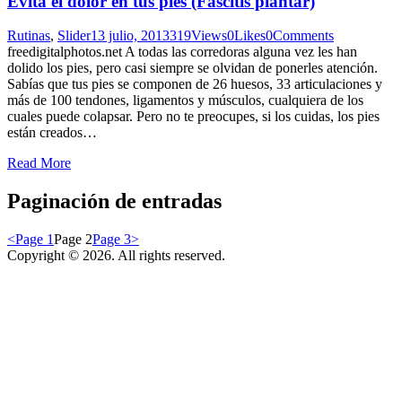
Evita el dolor en tus pies (Fascitis plantar)
Rutinas
,
Slider
13 julio, 2013
319
Views
0
Likes
0
Comments
freedigitalphotos.net A todas las corredoras alguna vez les han
dolido los pies, pero casi siempre se olvidan de ponerles atención.
Sabías que tus pies se componen de 26 huesos, 33 articulaciones y
más de 100 tendones, ligamentos y músculos, cualquiera de los
cuales puede colapsar. Pero no te preocupes, si los cuidas, los pies
están creados…
Read More
Paginación de entradas
<
Page
1
Page
2
Page
3
>
Copyright © 2026. All rights reserved.