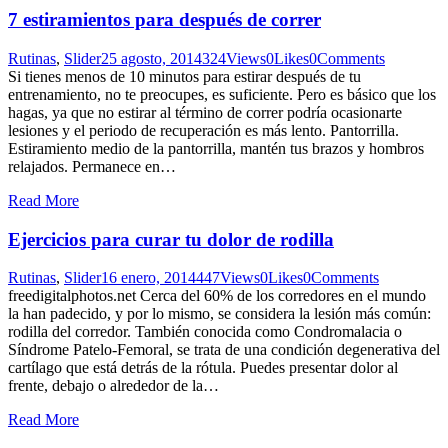
7 estiramientos para después de correr
Rutinas
,
Slider
25 agosto, 2014
324
Views
0
Likes
0
Comments
Si tienes menos de 10 minutos para estirar después de tu
entrenamiento, no te preocupes, es suficiente. Pero es básico que los
hagas, ya que no estirar al término de correr podría ocasionarte
lesiones y el periodo de recuperación es más lento. Pantorrilla.
Estiramiento medio de la pantorrilla, mantén tus brazos y hombros
relajados. Permanece en…
Read More
Ejercicios para curar tu dolor de rodilla
Rutinas
,
Slider
16 enero, 2014
447
Views
0
Likes
0
Comments
freedigitalphotos.net Cerca del 60% de los corredores en el mundo
la han padecido, y por lo mismo, se considera la lesión más común:
rodilla del corredor. También conocida como Condromalacia o
Síndrome Patelo-Femoral, se trata de una condición degenerativa del
cartílago que está detrás de la rótula. Puedes presentar dolor al
frente, debajo o alrededor de la…
Read More