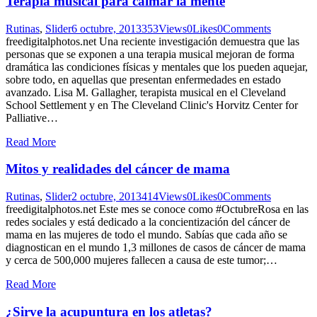
Terapia musical para calmar la mente
Rutinas
,
Slider
6 octubre, 2013
353
Views
0
Likes
0
Comments
freedigitalphotos.net Una reciente investigación demuestra que las
personas que se exponen a una terapia musical mejoran de forma
dramática las condiciones físicas y mentales que los pueden aquejar,
sobre todo, en aquellas que presentan enfermedades en estado
avanzado. Lisa M. Gallagher, terapista musical en el Cleveland
School Settlement y en The Cleveland Clinic's Horvitz Center for
Palliative…
Read More
Mitos y realidades del cáncer de mama
Rutinas
,
Slider
2 octubre, 2013
414
Views
0
Likes
0
Comments
freedigitalphotos.net Este mes se conoce como #OctubreRosa en las
redes sociales y está dedicado a la concientización del cáncer de
mama en las mujeres de todo el mundo. Sabías que cada año se
diagnostican en el mundo 1,3 millones de casos de cáncer de mama
y cerca de 500,000 mujeres fallecen a causa de este tumor;…
Read More
¿Sirve la acupuntura en los atletas?