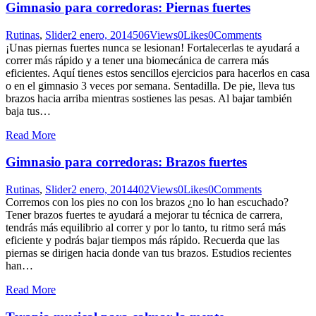
Gimnasio para corredoras: Piernas fuertes
Rutinas
,
Slider
2 enero, 2014
506
Views
0
Likes
0
Comments
¡Unas piernas fuertes nunca se lesionan! Fortalecerlas te ayudará a
correr más rápido y a tener una biomecánica de carrera más
eficientes. Aquí tienes estos sencillos ejercicios para hacerlos en casa
o en el gimnasio 3 veces por semana. Sentadilla. De pie, lleva tus
brazos hacia arriba mientras sostienes las pesas. Al bajar también
baja tus…
Read More
Gimnasio para corredoras: Brazos fuertes
Rutinas
,
Slider
2 enero, 2014
402
Views
0
Likes
0
Comments
Corremos con los pies no con los brazos ¿no lo han escuchado?
Tener brazos fuertes te ayudará a mejorar tu técnica de carrera,
tendrás más equilibrio al correr y por lo tanto, tu ritmo será más
eficiente y podrás bajar tiempos más rápido. Recuerda que las
piernas se dirigen hacia donde van tus brazos. Estudios recientes
han…
Read More