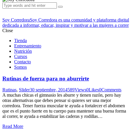
Soy Corredora
Soy Corredora es una comunidad y plataforma digital
dedicada a informar, educar, inspirar y motivar a las mujeres a correr
Close
Tienda
Entrenamiento
Nutrición
Cursos
Contacto
Somos
Rutinas de fuerza para no aburrirte
Rutinas
,
Slider
30 septiembre, 2014
589
Views
0
Likes
0
Comments
A muchas chicas el gimnasio les aburre y tienen razón, pero hay
otras alternativas que debes pensar si quieres ser una mejor
corredora. Tener fuerza muscular te ayuda a fortalecer el abdomen
que es el punto fuerte en tu cuerpo para mantener una buena forma
al correr, te ayuda a estabilizar las caderas y rodillas…
Read More