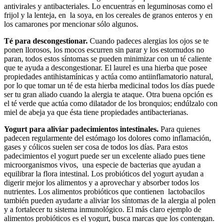
antivirales y antibacteriales. Lo encuentras en leguminosas como el
frijol y la lenteja, en la soya, en los cereales de granos enteros y en
los camarones por mencionar sólo algunos.
Té para descongestionar.
Cuando padeces alergias los ojos se te
ponen llorosos, los mocos escurren sin parar y los estornudos no
paran, todos estos síntomas se pueden minimizar con un té caliente
que te ayuda a descongestionar. El laurel es una hierba que posee
propiedades antihistamínicas y actúa como antiinflamatorio natural,
por lo que tomar un té de esta hierba medicinal todos los días puede
ser tu gran aliado cuando la alergia te ataque. Otra buena opción es
el té verde que actúa como dilatador de los bronquios; endúlzalo con
miel de abeja ya que ésta tiene propiedades antibacterianas.
Yogurt para aliviar padecimientos intestinales.
Para quienes
padecen regularmente del estómago los dolores como inflamación,
gases y cólicos suelen ser cosa de todos los días. Para estos
padecimientos el yogurt puede ser un excelente aliado pues tiene
microorganismos vivos, una especie de bacterias que ayudan a
equilibrar la flora intestinal. Los probióticos del yogurt ayudan a
digerir mejor los alimentos y a aprovechar y absorber todos los
nutrientes. Los alimentos probióticos que contienen lactobacilos
también pueden ayudarte a aliviar los síntomas de la alergia al polen
y a fortalecer tu sistema inmunológico. El más claro ejemplo de
alimentos probióticos es el yogurt, busca marcas que los contengan.