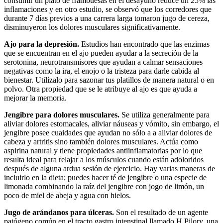
consumir un plato de frambuesas en el desayuno reduce un 25% las
inflamaciones y en otro estudio, se observó que los corredores que
durante 7 días previos a una carrera larga tomaron jugo de cereza,
disminuyeron los dolores musculares significativamente.
Ajo para la depresión.
Estudios han encontrado que las enzimas
que se encuentran en el ajo pueden ayudar a la secreción de la
serotonina, neurotransmisores que ayudan a calmar sensaciones
negativas como la ira, el enojo o la tristeza para darle cabida al
bienestar. Utilízalo para sazonar tus platillos de manera natural o en
polvo. Otra propiedad que se le atribuye al ajo es que ayuda a
mejorar la memoria.
Jengibre para dolores musculares.
Se utiliza generalmente para
aliviar dolores estomacales, aliviar náuseas y vómito, sin embargo, el
jengibre posee cuaidades que ayudan no sólo a a aliviar dolores de
cabeza y artritis sino también dolores musculares. Actúa como
aspirina natural y tiene propiedades antiinflamatorias por lo que
resulta ideal para relajar a los músculos cuando están adoloridos
después de alguna ardua sesión de ejercicio. Hay varias maneras de
incluirlo en la dieta; puedes hacer té de jengibre o una especie de
limonada combinando la raíz del jengibre con jogo de limón, un
poco de miel de abeja y agua con hielos.
Jugo de arándanos para úlceras.
Son el resultado de un agente
patógeno común en el tracto gastro intenstinal llamado H Pilory, una