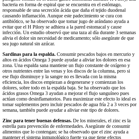
bacteria en forma de espiral que se encuentra en el estómago,
responsable de una secreción ácida que daña el tejido duodenal
causando inflamación. Aunque este padecimiento se cura con
antibiótico, se ha observado que tomar jugo de arándano ayuda a
evitar que el H Pilory se adhiera a la pared estomacal y cause
infección. Un estudio observó que una taza al día durante 3 semanas
alivia el dolor sin necesidad de medicamento; sólo asegúrate de que
sea jugo natural sin azúcar.
Sardinas para la espalda.
Consumir pescados bajos en mercurio y
altos en ácidos Omega 3 puede ayudar a aliviar los dolores en esa
zona. Una espalda sana mantiene un flujo constante de oxígeno y
otros nutrientes entre las venas y los discos de la columna, pero si
ese flujo disminuye y la sangre no es llevada con la misma
eficiencia, los discos empiezan a degenerarse y comienzan los
dolores, sobre todo en la espalda baja. Se ha observado que los
ácidos grasos Omega 3 ayudan a mejorar el flujo sanguíneo pues
actúan como desinflamatorios. Para maximizar este efecto lo ideal es
tomar suplementos pero incluir pescados de agua fría 2 a 3 veces por
semana, también puede ayudar a aliviar este tipo de dolores.
Zinc para tener buenas defensas.
De los minerales, el zinc es la
estrella para prevención de enfermedades. Asegúrate de consumir
alimentos que lo contengan; se ha observado que el zinc ayuda a
mantener el sistema inmunológico fuerte ya que tiene efectos