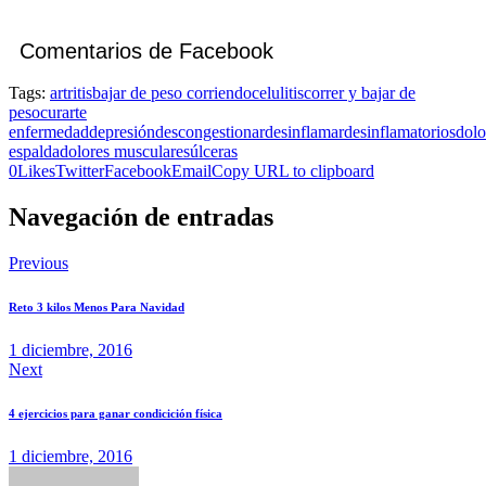
Comentarios de Facebook
Tags:
artritis
bajar de peso corriendo
celulitis
correr y bajar de
peso
curarte
enfermedad
depresión
descongestionar
desinflamar
desinflamatorios
dolo
espalda
dolores musculares
úlceras
0
Likes
Twitter
Facebook
Email
Copy URL to clipboard
Navegación de entradas
Previous
Reto 3 kilos Menos Para Navidad
1 diciembre, 2016
Next
4 ejercicios para ganar condicición física
1 diciembre, 2016