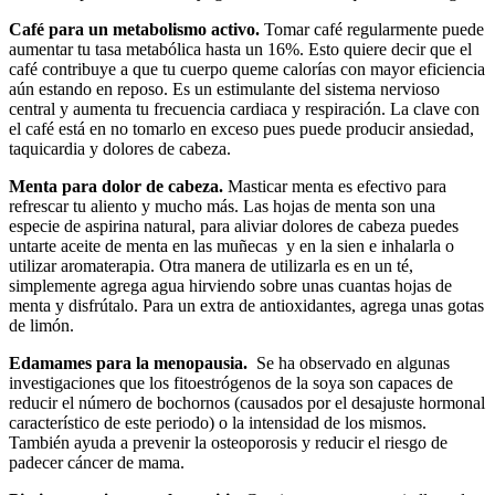
Café para un metabolismo activo.
Tomar café regularmente puede
aumentar tu tasa metabólica hasta un 16%. Esto quiere decir que el
café contribuye a que tu cuerpo queme calorías con mayor eficiencia
aún estando en reposo. Es un estimulante del sistema nervioso
central y aumenta tu frecuencia cardiaca y respiración. La clave con
el café está en no tomarlo en exceso pues puede producir ansiedad,
taquicardia y dolores de cabeza.
Menta para dolor de cabeza.
Masticar menta es efectivo para
refrescar tu aliento y mucho más. Las hojas de menta son una
especie de aspirina natural, para aliviar dolores de cabeza puedes
untarte aceite de menta en las muñecas y en la sien e inhalarla o
utilizar aromaterapia. Otra manera de utilizarla es en un té,
simplemente agrega agua hirviendo sobre unas cuantas hojas de
menta y disfrútalo. Para un extra de antioxidantes, agrega unas gotas
de limón.
Edamames para la menopausia.
Se ha observado en algunas
investigaciones que los fitoestrógenos de la soya son capaces de
reducir el número de bochornos (causados por el desajuste hormonal
característico de este periodo) o la intensidad de los mismos.
También ayuda a prevenir la osteoporosis y reducir el riesgo de
padecer cáncer de mama.