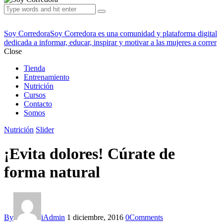
Soy Corredora
Soy Corredora es una comunidad y plataforma digital
dedicada a informar, educar, inspirar y motivar a las mujeres a correr
Close
Tienda
Entrenamiento
Nutrición
Cursos
Contacto
Somos
Nutrición
Slider
¡Evita dolores! Cúrate de
forma natural
By
iAdmin
1 diciembre, 2016
0
Comments