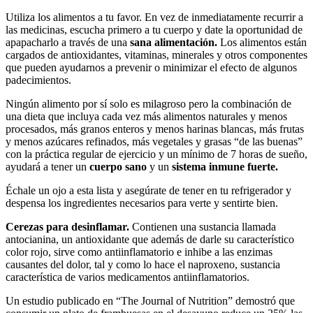
Utiliza los alimentos a tu favor. En vez de inmediatamente recurrir a
las medicinas, escucha primero a tu cuerpo y date la oportunidad de
apapacharlo a través de una
sana alimentación.
Los alimentos están
cargados de antioxidantes, vitaminas, minerales y otros componentes
que pueden ayudarnos a prevenir o minimizar el efecto de algunos
padecimientos.
Ningún alimento por sí solo es milagroso pero la combinación de
una dieta que incluya cada vez más alimentos naturales y menos
procesados, más granos enteros y menos harinas blancas, más frutas
y menos azúcares refinados, más vegetales y grasas “de las buenas”
con la práctica regular de ejercicio y un mínimo de 7 horas de sueño,
ayudará a tener un
cuerpo sano
y un
sistema inmune fuerte.
Échale un ojo a esta lista y asegúrate de tener en tu refrigerador y
despensa los ingredientes necesarios para verte y sentirte bien.
Cerezas para desinflamar.
Contienen una sustancia llamada
antocianina, un antioxidante que además de darle su característico
color rojo, sirve como antiinflamatorio e inhibe a las enzimas
causantes del dolor, tal y como lo hace el naproxeno, sustancia
característica de varios medicamentos antiinflamatorios.
Un estudio publicado en “The Journal of Nutrition” demostró que