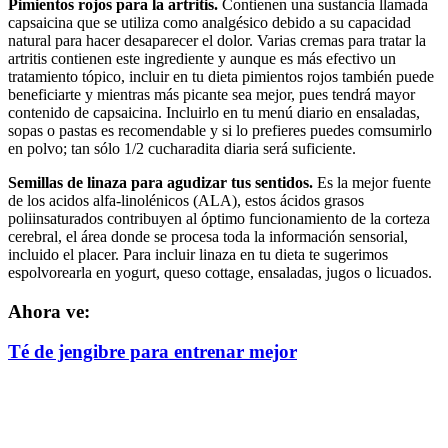
Pimientos rojos para la artritis.
Contienen una sustancia llamada
capsaicina que se utiliza como analgésico debido a su capacidad
natural para hacer desaparecer el dolor. Varias cremas para tratar la
artritis contienen este ingrediente y aunque es más efectivo un
tratamiento tópico, incluir en tu dieta pimientos rojos también puede
beneficiarte y mientras más picante sea mejor, pues tendrá mayor
contenido de capsaicina. Incluirlo en tu menú diario en ensaladas,
sopas o pastas es recomendable y si lo prefieres puedes comsumirlo
en polvo; tan sólo 1/2 cucharadita diaria será suficiente.
Semillas de linaza para agudizar tus sentidos.
Es la mejor fuente
de los acidos alfa-linolénicos (ALA), estos ácidos grasos
poliinsaturados contribuyen al óptimo funcionamiento de la corteza
cerebral, el área donde se procesa toda la información sensorial,
incluido el placer. Para incluir linaza en tu dieta te sugerimos
espolvorearla en yogurt, queso cottage, ensaladas, jugos o licuados.
Ahora ve:
Té de jengibre para entrenar mejor