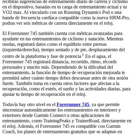
recibirás sugerencias de entrenamiento diario de carrera y ciclismo
en el dispositivo, basadas en tu carga de entrenamiento actual y tu
VO2 max. Al vincularlo con un Running Dynamics Pod o una
banda de frecuencia cardíaca compatible como la nueva HRM-Pro,
podras ver seis métricas de carrera directamente en el reloj.
El Forerunner 745 también cuenta con métricas avanzadas para
ayudarte en tus entrenamientos de ciclismo y natación. Mientras
ruedas, registrará datos como el equilibrio entre piernas
(izquierda/derecha), tiempo sentado y de pie, desplazamiento del
.1
centro de la plataforma y fase de potencia
En el agua, el
Forerunner 745 registrará distancia, recorrido, ritmo, récords
personales y mucho más. Dependiendo de la dificultad del
entrenamiento, la función de tiempo de recuperación mejorada te
permitirá saber cuánto tiempo debes descansar antes de otra sesión
fuerte. También toma en cuenta otros factores que afectan a la
recuperación, como el estrés, el sueño y las actividades diarias, para
ajustar tu tiempo de recuperación en el reloj.
Todavía hay otro nivel en el
Forerunner 745
, ya que permite
sincronizar automáticamente los entrenamientos en interiores y
exteriores desde Garmin Connect u otras aplicaciones de
entrenamiento, como TrainingPeaks y TrainerRoad, directamente en
el reloj. Además, el Forerunner 745 es compatible con Garmin
Coach, los planes de entrenamiento gratuitos que se adaptan en