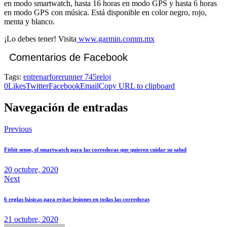
en modo smartwatch, hasta 16 horas en modo GPS y hasta 6 horas
en modo GPS con música. Está disponible en color negro, rojo,
menta y blanco.
¡Lo debes tener! Visita
www.garmin.comm.mx
Comentarios de Facebook
Tags:
entrenar
forerunner 745
reloj
0
Likes
Twitter
Facebook
Email
Copy URL to clipboard
Navegación de entradas
Previous
Fitbit sense, el smartwatch para las corredoras que quieren cuidar su salud
20 octubre, 2020
Next
6 reglas básicas para evitar lesiones en todas las corredoras
21 octubre, 2020