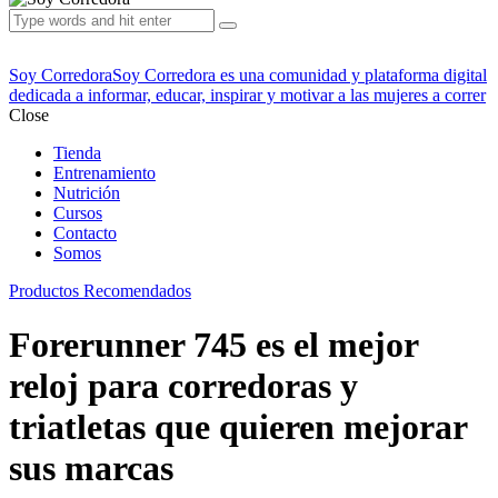
Soy Corredora
Soy Corredora es una comunidad y plataforma digital
dedicada a informar, educar, inspirar y motivar a las mujeres a correr
Close
Tienda
Entrenamiento
Nutrición
Cursos
Contacto
Somos
Productos Recomendados
Forerunner 745 es el mejor
reloj para corredoras y
triatletas que quieren mejorar
sus marcas