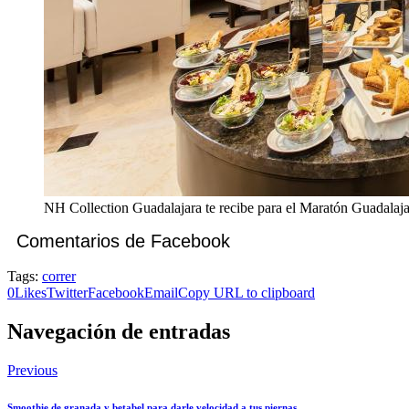
NH Collection Guadalajara te recibe para el Maratón Guadalaj
Comentarios de Facebook
Tags:
correr
0
Likes
Twitter
Facebook
Email
Copy URL to clipboard
Navegación de entradas
Previous
Smoothie de granada y betabel para darle velocidad a tus piernas