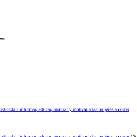
dicada a informar, educar, inspirar y motivar a las mujeres a correr
dicada a informar, educar, inspirar y motivar a las mujeres a correr
Cl