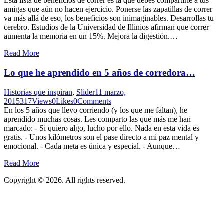
Esta lista de beneficios de correr es la que debes compartirle a tus
amigas que aún no hacen ejercicio. Ponerse las zapatillas de correr
va más allá de eso, los beneficios son inimaginables. Desarrollas tu
cerebro. Estudios de la Universidad de Illinios afirman que correr
aumenta la memoria en un 15%. Mejora la digestión.…
Read More
Lo que he aprendido en 5 años de corredora…
Historias que inspiran
,
Slider
11 marzo,
2015
317
Views
0
Likes
0
Comments
En los 5 años que llevo corriendo (y los que me faltan), he
aprendido muchas cosas. Les comparto las que más me han
marcado: - Si quiero algo, lucho por ello. Nada en esta vida es
gratis. - Unos kilómetros son el pase directo a mi paz mental y
emocional. - Cada meta es única y especial. - Aunque…
Read More
Copyright © 2026. All rights reserved.