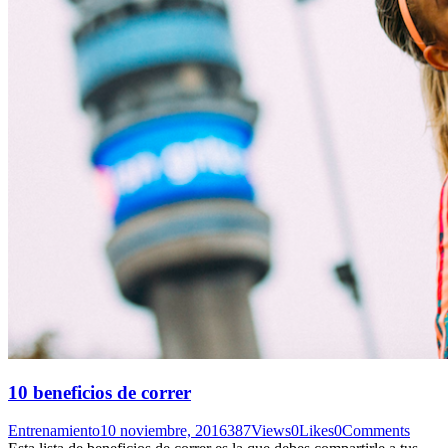
10 beneficios de correr
Entrenamiento
10 noviembre, 2016
387
Views
0
Likes
0
Comments