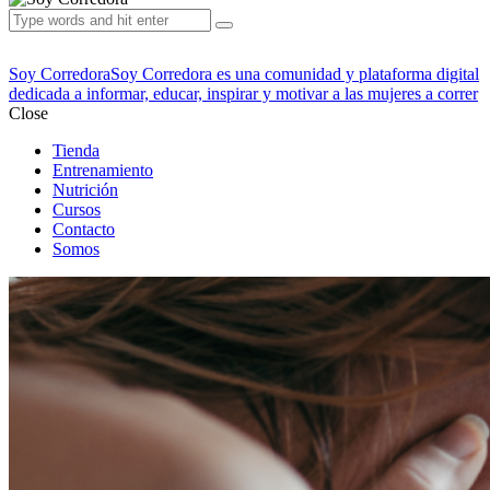
Soy Corredora
Soy Corredora es una comunidad y plataforma digital
dedicada a informar, educar, inspirar y motivar a las mujeres a correr
Close
Tienda
Entrenamiento
Nutrición
Cursos
Contacto
Somos