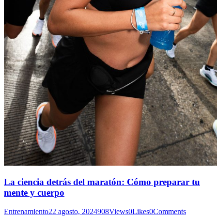
La ciencia detrás del maratón: Cómo preparar tu
mente y cuerpo
Entrenamiento
22 agosto, 2024
908
Views
0
Likes
0
Comments