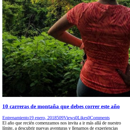
10 carreras de montaña que debes correr este año
Entrenamiento
19 enero, 2018
509
Views
0
Likes
0
Comments
El año que recién comenzamos nos invita a ir más allá de nuestro
límite, a descubrir nuevas aventuras y llenarnos de experiencias