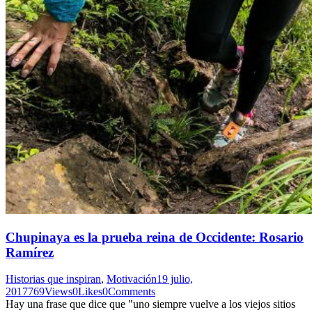
Chupinaya es la prueba reina de Occidente: Rosario
Ramírez
Historias que inspiran
,
Motivación
19 julio,
2017
769
Views
0
Likes
0
Comments
Hay una frase que dice que "uno siempre vuelve a los viejos sitios