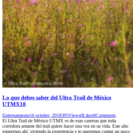
Lo que debes saber del Ultra Trail de México
UTMX18
Entrenamiento
16 octubre, 2018
395
Views
0
Likes
0
Comments
El Ultra Trail de México UTMX es de esas carreras que toda
corredora amante del trail quiere hacer una vez en su vida. Este año
estaremos ahí, viviendo la experiencia y te queremos contar un poco