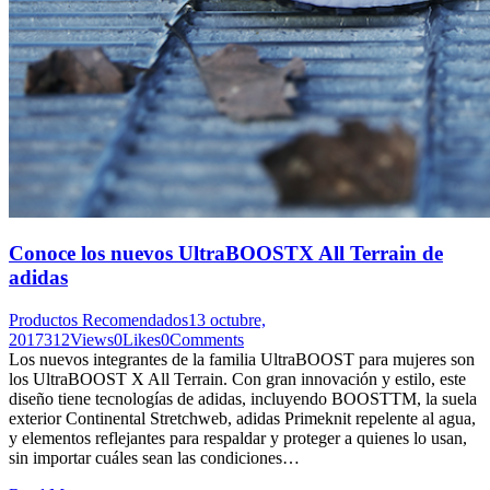
Conoce los nuevos UltraBOOSTX All Terrain de
adidas
Productos Recomendados
13 octubre,
2017
312
Views
0
Likes
0
Comments
Los nuevos integrantes de la familia UltraBOOST para mujeres son
los UltraBOOST X All Terrain. Con gran innovación y estilo, este
diseño tiene tecnologías de adidas, incluyendo BOOSTTM, la suela
exterior Continental Stretchweb, adidas Primeknit repelente al agua,
y elementos reflejantes para respaldar y proteger a quienes lo usan,
sin importar cuáles sean las condiciones…