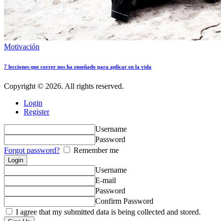
Motivación
7 lecciones que correr nos ha enseñado para aplicar en la vida
Copyright © 2026. All rights reserved.
Login
Register
Username
Password
Forgot password?
Remember me
Username
E-mail
Password
Confirm Password
I agree that my submitted data is being collected and stored.