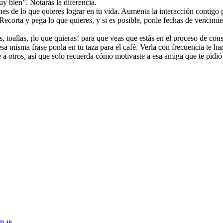
uy bien”. Notarás la diferencia.
es de lo que quieres lograr en tu vida. Aumenta la interacción contigo p
 Recorta y pega lo que quieres, y si es posible, ponle fechas de vencimien
, toallas, ¡lo que quieras! para que veas que estás en el proceso de con
a misma frase ponla en tu taza para el café. Verla con frecuencia te ha
 a otros, así que solo recuerda cómo motivaste a esa amiga que te pidió 
ID-19