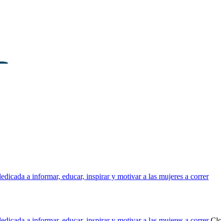
dicada a informar, educar, inspirar y motivar a las mujeres a correr
dicada a informar, educar, inspirar y motivar a las mujeres a correr
Cl