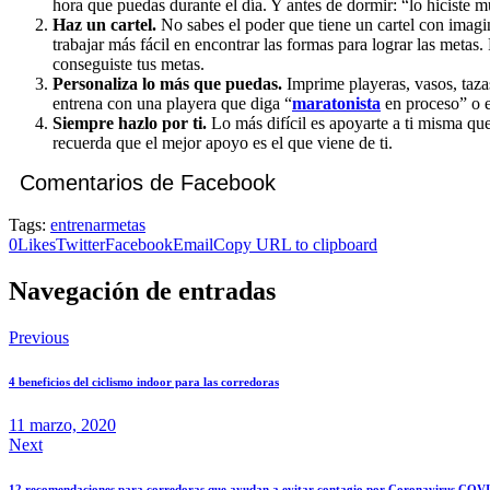
hora que puedas durante el día. Y antes de dormir: “lo hiciste m
Haz un cartel.
No sabes el poder que tiene un cartel con imagin
trabajar más fácil en encontrar las formas para lograr las metas.
conseguiste tus metas.
Personaliza lo más que puedas.
Imprime playeras, vasos, tazas
entrena con una playera que diga “
maratonista
en proceso” o es
Siempre hazlo por ti.
Lo más difícil es apoyarte a ti misma que
recuerda que el mejor apoyo es el que viene de ti.
Comentarios de Facebook
Tags:
entrenar
metas
0
Likes
Twitter
Facebook
Email
Copy URL to clipboard
Navegación de entradas
Previous
4 beneficios del ciclismo indoor para las corredoras
11 marzo, 2020
Next
12 recomendaciones para corredoras que ayudan a evitar contagio por Coronavirus COV