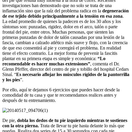
del pie que resulta muy molesta a la hora de correr. Recientes
investigaciones han demostrado que no solo se trata de una
inflamación sino que la raíz del problema radica en la
degeneración
de ese tejido debido principanlmente a la tensión en esa zona
.
La edad promedio de quienes la padecen es de los 30 años y los
síntomas son: punzadas, rigidez, dolor en el arco, talón o parte
frontal del pie, entre otros. Muchas personas, que sienten las
primeras punzadas de dolor de talón causadas por una lesión de la
fascia, cambian a calzado atlético más suave y flojo, con la creencia
de que eso consentirá al pie y corregirá el problema. En realidad
tiene el efecto contrario. La mejor forma de prevenir la fascitis
plantar en su primera etapa es simple y económica:
“Lo
recomendable es hacer muchas extensiones”
, comenta el Dr.
Glenn Pfeffer, director del centro de pie y tobillo del hospital Cedars
Sinaí. “
Es necesario aflojar los músculos rígidos de la pantorrilla
y los pies
”.
Por ello, aquí te dejamos 6 ejercicios que puedes hacer desde la
comodidad de tu casa y que te recomendamos realices antes y
después de tu entrenamiento.
De pie,
dobla los dedos de tu pie izquierdo mientras te sostienes
con la otra pierna.
Trata de llevar tu pie hasta delante lo más que
puedas. Realiza dos series de 15 a 30 segundos con cada pie.