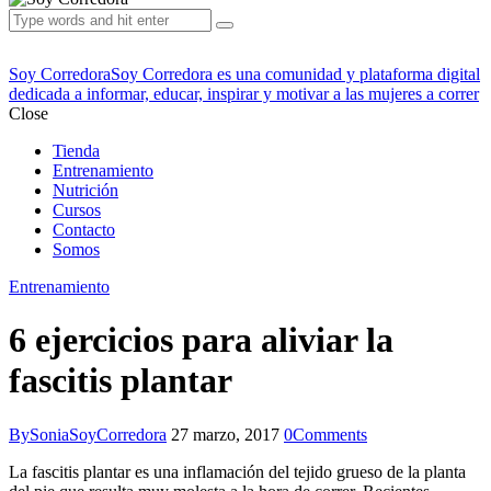
Soy Corredora
Soy Corredora es una comunidad y plataforma digital
dedicada a informar, educar, inspirar y motivar a las mujeres a correr
Close
Tienda
Entrenamiento
Nutrición
Cursos
Contacto
Somos
Entrenamiento
6 ejercicios para aliviar la
fascitis plantar
By
SoniaSoyCorredora
27 marzo, 2017
0
Comments
La fascitis plantar es una inflamación del tejido grueso de la planta