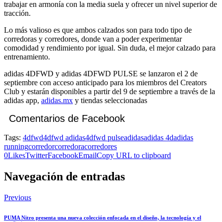
trabajar en armonía con la media suela y ofrecer un nivel superior de
tracción.
Lo más valioso es que ambos calzados son para todo tipo de
corredoras y corredores, donde van a poder experimentar
comodidad y rendimiento por igual. Sin duda, el mejor calzado para
entrenamiento.
adidas 4DFWD y adidas 4DFWD PULSE se lanzaron el 2 de
septiembre con acceso anticipado para los miembros del Creators
Club y estarán disponibles a partir del 9 de septiembre a través de la
adidas app,
adidas.mx
y tiendas seleccionadas
Comentarios de Facebook
Tags:
4dfwd
4dfwd adidas
4dfwd pulse
adidas
adidas 4d
adidas
running
corredor
corredora
corredores
0
Likes
Twitter
Facebook
Email
Copy URL to clipboard
Navegación de entradas
Previous
PUMA Nitro presenta una nueva colección enfocada en el diseño, la tecnología y el