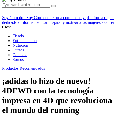
Soy Corredora
Soy Corredora es una comunidad y plataforma digital
dedicada a informar, educar, inspirar y motivar a las mujeres a correr
Close
Tienda
Entrenamiento
Nutrición
Cursos
Contacto
Somos
Productos Recomendados
¡adidas lo hizo de nuevo!
4DFWD con la tecnología
impresa en 4D que revoluciona
el mundo del running