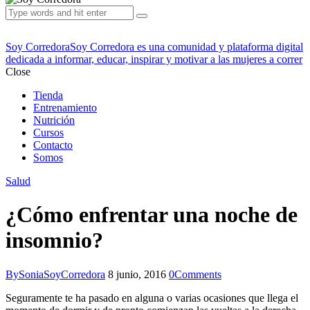
Soy Corredora
Soy Corredora es una comunidad y plataforma digital
dedicada a informar, educar, inspirar y motivar a las mujeres a correr
Close
Tienda
Entrenamiento
Nutrición
Cursos
Contacto
Somos
Salud
¿Cómo enfrentar una noche de
insomnio?
By
SoniaSoyCorredora
8 junio, 2016
0
Comments
Seguramente te ha pasado en alguna o varias ocasiones que llega el