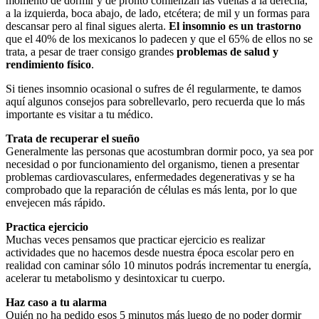
momento de dormir y de pronto comienzan las vueltas a la derecha,
a la izquierda, boca abajo, de lado, etcétera; de mil y un formas para
descansar pero al final sigues alerta.
El insomnio es un trastorno
que el 40% de los mexicanos lo padecen y que el 65% de ellos no se
trata, a pesar de traer consigo grandes
problemas de salud y
rendimiento físico
.
Si tienes insomnio ocasional o sufres de él regularmente, te damos
aquí algunos consejos para sobrellevarlo, pero recuerda que lo más
importante es visitar a tu médico.
Trata de recuperar el sueño
Generalmente las personas que acostumbran dormir poco, ya sea por
necesidad o por funcionamiento del organismo, tienen a presentar
problemas cardiovasculares, enfermedades degenerativas y se ha
comprobado que la reparación de células es más lenta, por lo que
envejecen más rápido.
Practica ejercicio
Muchas veces pensamos que practicar ejercicio es realizar
actividades que no hacemos desde nuestra época escolar pero en
realidad con caminar sólo 10 minutos podrás incrementar tu energía,
acelerar tu metabolismo y desintoxicar tu cuerpo.
Haz caso a tu alarma
Quién no ha pedido esos 5 minutos más luego de no poder dormir