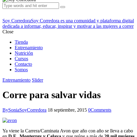
Soy Corredora
Soy Corredora es una comunidad y plataforma digital
dedicada a informar, educar, inspirar y motivar a las mujeres a correr
Close
Tienda
Entrenamiento
Nutrición
Cursos
Contacto
Somos
Entrenamiento
Slider
Corre para salvar vidas
By
SoniaSoyCorredora
18 septiembre, 2015
0
Comments
Ya viene la Carrera/Caminata Avon que año con año se lleva a cabo
en
D.F., Monterrey y Celaya
y que reúne a más de
20 mil mujeres