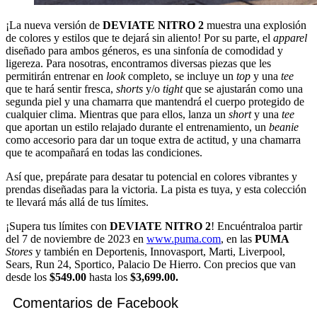
¡La nueva versión de
DEVIATE NITRO 2
muestra una explosión
de colores y estilos que te dejará sin aliento! Por su parte, el
apparel
diseñado para ambos géneros, es una sinfonía de comodidad y
ligereza. Para nosotras, encontramos diversas piezas que les
permitirán entrenar en
look
completo, se incluye un
top
y una
tee
que te hará sentir fresca,
shorts
y/o
tight
que se ajustarán como una
segunda piel y una chamarra que mantendrá el cuerpo protegido de
cualquier clima. Mientras que para ellos, lanza un
short
y una
tee
que aportan un estilo relajado durante el entrenamiento, un
beanie
como accesorio para dar un toque extra de actitud, y una chamarra
que te acompañará en todas las condiciones.
Así que, prepárate para desatar tu potencial en colores vibrantes y
prendas diseñadas para la victoria. La pista es tuya, y esta colección
te llevará más allá de tus límites.
¡Supera tus límites con
DEVIATE NITRO 2
! Encuéntraloa partir
del 7 de noviembre de 2023 en
www.puma.com
, en las
PUMA
Stores
y también en Deportenis, Innovasport, Marti, Liverpool,
Sears, Run 24, Sportico, Palacio De Hierro. Con precios que van
desde los
$549.00
hasta los
$3,699.00.
Comentarios de Facebook