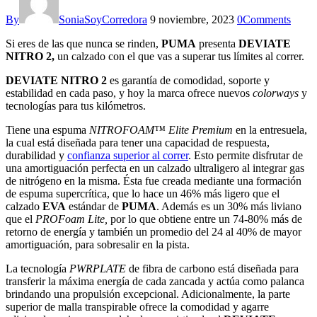
By
SoniaSoyCorredora
9 noviembre, 2023
0
Comments
Si eres de las que nunca se rinden,
PUMA
presenta
DEVIATE
NITRO 2,
un calzado con el que vas a superar tus límites al correr.
DEVIATE NITRO 2
es garantía de comodidad, soporte y
estabilidad en cada paso, y hoy la marca ofrece nuevos
colorways
y
tecnologías para tus kilómetros.
Tiene una espuma
NITROFOAM™
Elite Premium
en la entresuela,
la cual está diseñada para tener una capacidad de respuesta,
durabilidad y
confianza superior al correr
. Esto permite disfrutar de
una amortiguación perfecta en un calzado ultraligero al integrar gas
de nitrógeno en la misma. Ésta fue creada mediante una formación
de espuma supercrítica, que lo hace un 46% más ligero que el
calzado
EVA
estándar de
PUMA
. Además es
un 30% más liviano
que el
PROFoam Lite,
por lo que obtiene entre un 74-80% más de
retorno de energía y también un promedio del 24 al 40% de mayor
amortiguación, para sobresalir en la pista.
La tecnología
PWRPLATE
de fibra de carbono está diseñada para
transferir la máxima energía de cada zancada y actúa como palanca
brindando una propulsión excepcional. Adicionalmente, la parte
superior de malla transpirable ofrece la comodidad y agarre