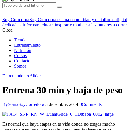
Soy Corredora
Soy Corredora es una comunidad y plataforma digital
dedicada a informar, educar, inspirar y motivar a las mujeres a correr
Close
Tienda
Entrenamiento
Nutrición
Cursos
Contacto
Somos
Entrenamiento
Slider
Entrena 30 min y baja de peso
By
SoniaSoyCorredora
3 diciembre, 2014
0
Comments
Es normal que haya etapas en tu vida donde no tengas mucho
tiempo para entrenar, pero no te preocupes, te dejamos estas