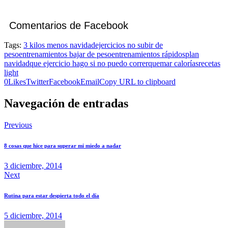
Comentarios de Facebook
Tags:
3 kilos menos navidad
ejercicios no subir de
peso
entrenamientos bajar de peso
entrenamientos rápidos
plan
navidad
que ejercicio hago si no puedo correr
quemar calorías
recetas
light
0
Likes
Twitter
Facebook
Email
Copy URL to clipboard
Navegación de entradas
Previous
8 cosas que hice para superar mi miedo a nadar
3 diciembre, 2014
Next
Rutina para estar despierta todo el día
5 diciembre, 2014