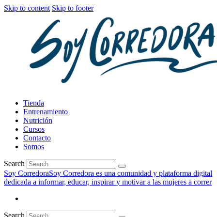
Skip to content
Skip to footer
Tienda
Entrenamiento
Nutrición
Cursos
Contacto
Somos
Search
Soy Corredora
Soy Corredora es una comunidad y plataforma digital
dedicada a informar, educar, inspirar y motivar a las mujeres a correr
Search