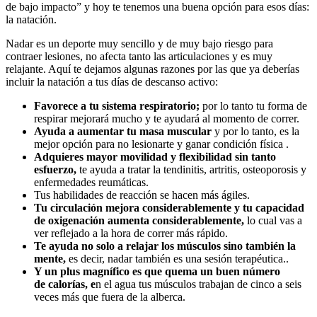
de bajo impacto” y hoy te tenemos una buena opción para esos días:
la natación.
Nadar es un deporte muy sencillo y de muy bajo riesgo para
contraer lesiones, no afecta tanto las articulaciones y es muy
relajante. Aquí te dejamos algunas razones por las que ya deberías
incluir la natación a tus días de descanso activo:
Favorece a tu sistema respiratorio;
por lo tanto tu forma de
respirar mejorará mucho y te ayudará al momento de correr.
Ayuda a aumentar tu masa muscular
y por lo tanto, es la
mejor opción para no lesionarte y ganar condición física .
Adquieres mayor movilidad y flexibilidad sin tanto
esfuerzo,
te ayuda a tratar la tendinitis, artritis, osteoporosis y
enfermedades reumáticas.
Tus habilidades de reacción se hacen más ágiles.
Tu circulación mejora considerablemente y tu capacidad
de oxigenación aumenta considerablemente,
lo cual vas a
ver reflejado a la hora de correr más rápido.
Te ayuda no solo a relajar los músculos sino también la
mente,
es decir, nadar también es una sesión terapéutica..
Y un plus magnífico es que quema un buen número
de calorías, e
n el agua tus músculos trabajan de cinco a seis
veces más que fuera de la alberca.