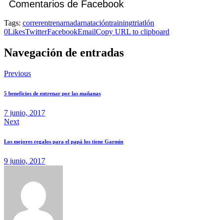
Comentarios de Facebook
Tags:
correr
entrenar
nadar
natación
training
triatlón
0
Likes
Twitter
Facebook
Email
Copy URL to clipboard
Navegación de entradas
Previous
5 beneficios de entrenar por las mañanas
7 junio, 2017
Next
Los mejores regalos para el papá los tiene Garmin
9 junio, 2017