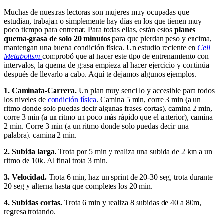
Muchas de nuestras lectoras son mujeres muy ocupadas que
estudian, trabajan o simplemente hay días en los que tienen muy
poco tiempo para entrenar. Para todas ellas, están estos
planes
quema-grasa de solo 20 minutos
para que pierdan peso y encima,
mantengan una buena condición física. Un estudio reciente en
Cell
Metabolism
comprobó que al hacer este tipo de entrenamiento con
intervalos, la quema de grasa empieza al hacer ejercicio y continúa
después de llevarlo a cabo. Aquí te dejamos algunos ejemplos.
1. Caminata-Carrera.
Un plan muy sencillo y accesible para todos
los niveles de
condición física
. Camina 5 min, corre 3 min (a un
ritmo donde solo puedas decir algunas frases cortas), camina 2 min,
corre 3 min (a un ritmo un poco más rápido que el anterior), camina
2 min. Corre 3 min (a un ritmo donde solo puedas decir una
palabra), camina 2 min.
2. Subida larga.
Trota por 5 min y realiza una subida de 2 km a un
ritmo de 10k. Al final trota 3 min.
3. Velocidad.
Trota 6 min, haz un sprint de 20-30 seg, trota durante
20 seg y alterna hasta que completes los 20 min.
4. Subidas cortas.
Trota 6 min y realiza 8 subidas de 40 a 80m,
regresa trotando.