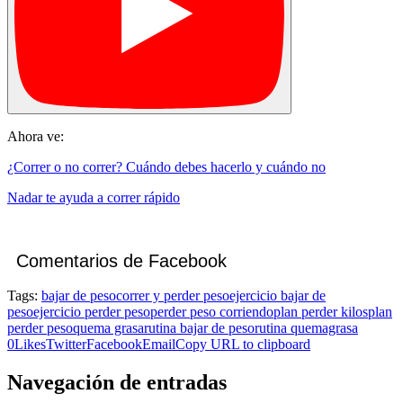
Ahora ve:
¿Correr o no correr? Cuándo debes hacerlo y cuándo no
Nadar te ayuda a correr rápido
Comentarios de Facebook
Tags:
bajar de peso
correr y perder peso
ejercicio bajar de
peso
ejercicio perder peso
perder peso corriendo
plan perder kilos
plan
perder peso
quema grasa
rutina bajar de peso
rutina quemagrasa
0
Likes
Twitter
Facebook
Email
Copy URL to clipboard
Navegación de entradas