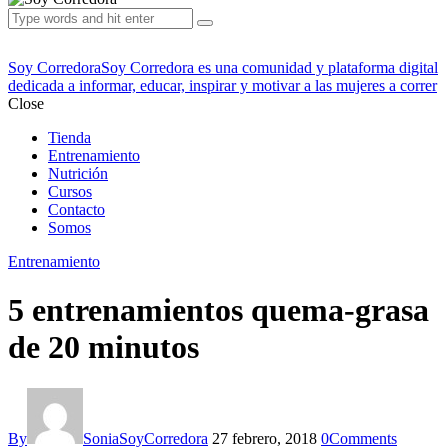
Soy Corredora
Soy Corredora es una comunidad y plataforma digital
dedicada a informar, educar, inspirar y motivar a las mujeres a correr
Close
Tienda
Entrenamiento
Nutrición
Cursos
Contacto
Somos
Entrenamiento
5 entrenamientos quema-grasa
de 20 minutos
By
SoniaSoyCorredora
27 febrero, 2018
0
Comments