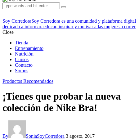
Soy Corredora
Soy Corredora es una comunidad y plataforma digital
dedicada a informar, educar, inspirar y motivar a las mujeres a correr
Close
Tienda
Entrenamiento
Nutrición
Cursos
Contacto
Somos
Productos Recomendados
¡Tienes que probar la nueva
colección de Nike Bra!
By
SoniaSoyCorredora
3 agosto, 2017