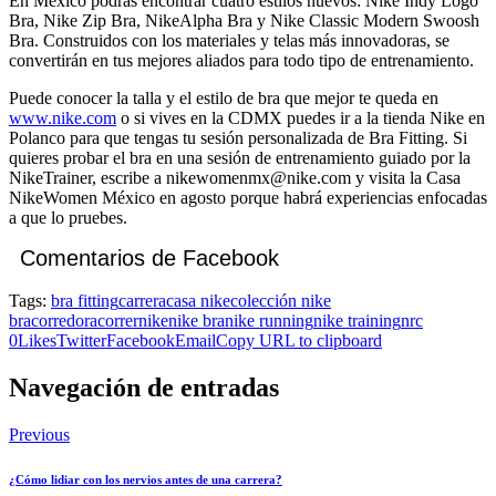
En México podrás encontrar cuatro estilos nuevos:
Nike
Indy Logo
Bra,
Nike
Zip Bra,
Nike
Alpha Bra y
Nike
Classic Modern Swoosh
Bra. Construidos con los materiales y telas más innovadoras, se
convertirán en tus mejores aliados para todo tipo de entrenamiento.
Puede conocer la talla y el estilo de bra que mejor te queda en
www.nike.com
o si vives en la CDMX puedes ir a la tienda Nike en
Polanco para que tengas tu sesión personalizada de Bra Fitting. Si
quieres probar el bra en una sesión de entrenamiento guiado por la
NikeTrainer, escribe a
nikewomenmx@nike.com
y visita la Casa
NikeWomen México en agosto porque habrá experiencias enfocadas
a que lo pruebes.
Comentarios de Facebook
Tags:
bra fitting
carrera
casa nike
colección nike
bra
corredora
correr
nike
nike bra
nike running
nike training
nrc
0
Likes
Twitter
Facebook
Email
Copy URL to clipboard
Navegación de entradas
Previous
¿Cómo lidiar con los nervios antes de una carrera?