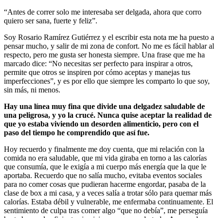
“Antes de correr solo me interesaba ser delgada, ahora que corro
quiero ser sana, fuerte y feliz”.
Soy Rosario Ramírez Gutiérrez y el escribir esta nota me ha puesto a
pensar mucho, y salir de mi zona de confort. No me es fácil hablar al
respecto, pero me gusta ser honesta siempre. Una frase que me ha
marcado dice: “No necesitas ser perfecto para inspirar a otros,
permite que otros se inspiren por cómo aceptas y manejas tus
imperfecciones”, y es por ello que siempre les comparto lo que soy,
sin más, ni menos.
Hay una línea muy fina que divide una delgadez saludable de
una peligrosa, y yo la crucé. Nunca quise aceptar la realidad de
que yo estaba viviendo un desorden alimenticio, pero con el
paso del tiempo he comprendido que así fue.
Hoy recuerdo y finalmente me doy cuenta, que mi relación con la
comida no era saludable, que mi vida giraba en torno a las calorías
que consumía, que le exigía a mi cuerpo más energía que la que le
aportaba. Recuerdo que no salía mucho, evitaba eventos sociales
para no comer cosas que pudieran hacerme engordar, pasaba de la
clase de box a mi casa, y a veces salía a trotar sólo para quemar más
calorías. Estaba débil y vulnerable, me enfermaba continuamente. El
sentimiento de culpa tras comer algo “que no debía”, me perseguía