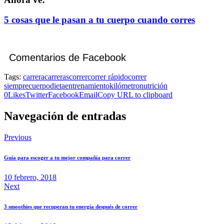
5 cosas que le pasan a tu cuerpo cuando corres
Comentarios de Facebook
Tags:
carrera
carreras
correr
correr rápido
correr
siempre
cuerpo
dieta
entrenamiento
kilómetro
nutrición
0
Likes
Twitter
Facebook
Email
Copy URL to clipboard
Navegación de entradas
Previous
Guía para escoger a tu mejor compañía para correr
10 febrero, 2018
Next
3 smoothies que recuperan tu energía después de correr