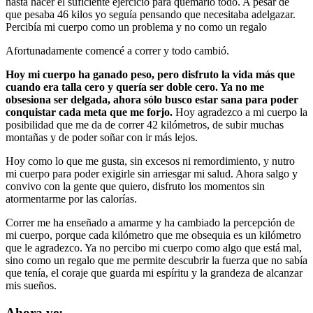
hasta hacer el suficiente ejercicio para quemarlo todo. A pesar de
que pesaba 46 kilos yo seguía pensando que necesitaba adelgazar.
Percibía mi cuerpo como un problema y no como un regalo
Afortunadamente comencé a correr y todo cambió.
Hoy mi cuerpo ha ganado peso, pero disfruto la vida más que
cuando era talla cero y quería ser doble cero. Ya no me
obsesiona ser delgada, ahora sólo busco estar sana para poder
conquistar cada meta que me forjo.
Hoy agradezco a mi cuerpo la
posibilidad que me da de correr 42 kilómetros, de subir muchas
montañas y de poder soñar con ir más lejos.
Hoy como lo que me gusta, sin excesos ni remordimiento, y nutro
mi cuerpo para poder exigirle sin arriesgar mi salud. Ahora salgo y
convivo con la gente que quiero, disfruto los momentos sin
atormentarme por las calorías.
Correr me ha enseñado a amarme y ha cambiado la percepción de
mi cuerpo, porque cada kilómetro que me obsequia es un kilómetro
que le agradezco. Ya no percibo mi cuerpo como algo que está mal,
sino como un regalo que me permite descubrir la fuerza que no sabía
que tenía, el coraje que guarda mi espíritu y la grandeza de alcanzar
mis sueños.
Ahora ve: