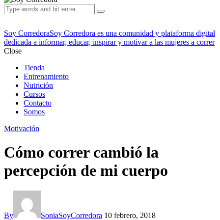
Soy Corredora
Soy Corredora es una comunidad y plataforma digital
dedicada a informar, educar, inspirar y motivar a las mujeres a correr
Close
Tienda
Entrenamiento
Nutrición
Cursos
Contacto
Somos
Motivación
Cómo correr cambió la
percepción de mi cuerpo
By
SoniaSoyCorredora
10 febrero, 2018