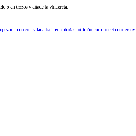
do o en trozos y añade la vinagreta.
mpezar a correr
ensalada baja en calorías
nutrición correr
receta correr
soy