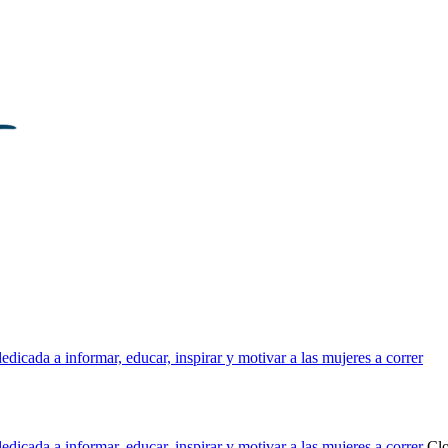
dicada a informar, educar, inspirar y motivar a las mujeres a correr
dicada a informar, educar, inspirar y motivar a las mujeres a correr
Cl