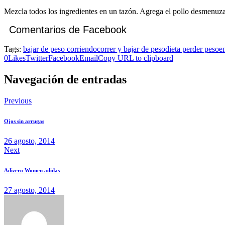
Mezcla todos los ingredientes en un tazón. Agrega el pollo desmenuza
Comentarios de Facebook
Tags:
bajar de peso corriendo
correr y bajar de peso
dieta perder peso
e
0
Likes
Twitter
Facebook
Email
Copy URL to clipboard
Navegación de entradas
Previous
Ojos sin arrugas
26 agosto, 2014
Next
Adizero Women adidas
27 agosto, 2014