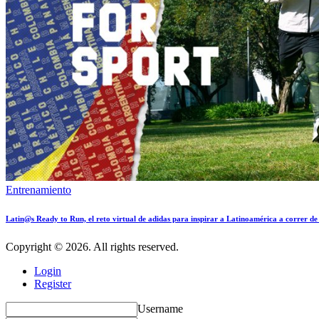
Entrenamiento
Latin@s Ready to Run, el reto virtual de adidas para inspirar a Latinoamérica a correr d
Copyright © 2026. All rights reserved.
Login
Register
Username