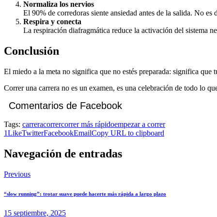
Normaliza los nervios
El 90% de corredoras siente ansiedad antes de la salida. No es de
Respira y conecta
La respiración diafragmática reduce la activación del sistema n
Conclusión
El miedo a la meta no significa que no estés preparada: significa que 
Correr una carrera no es un examen, es una celebración de todo lo que 
Comentarios de Facebook
Tags:
carrera
correr
correr más rápido
empezar a correr
1
Like
Twitter
Facebook
Email
Copy URL to clipboard
Navegación de entradas
Previous
“slow running”: trotar suave puede hacerte más rápida a largo plazo
15 septiembre, 2025