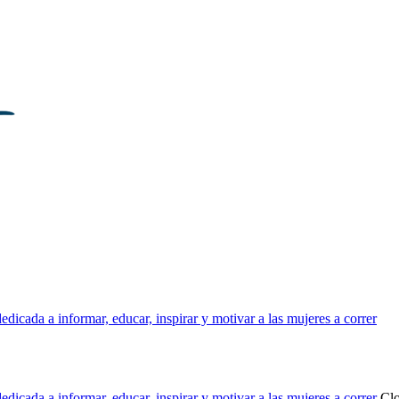
dicada a informar, educar, inspirar y motivar a las mujeres a correr
dicada a informar, educar, inspirar y motivar a las mujeres a correr
Cl