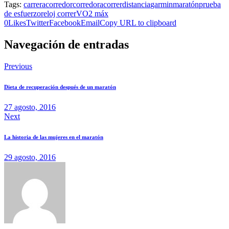
Tags:
carrera
corredor
corredora
correr
distancia
garmin
maratón
prueba
de esfuerzo
reloj correr
VO2 máx
0
Likes
Twitter
Facebook
Email
Copy URL to clipboard
Navegación de entradas
Previous
Dieta de recuperación después de un maratón
27 agosto, 2016
Next
La historia de las mujeres en el maratón
29 agosto, 2016