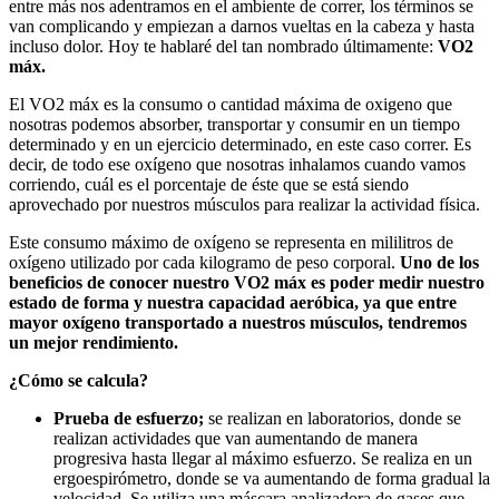
entre más nos adentramos en el ambiente de correr, los términos se
van complicando y empiezan a darnos vueltas en la cabeza y hasta
incluso dolor. Hoy te hablaré del tan nombrado últimamente:
VO2
máx.
El VO2 máx es la consumo o cantidad máxima de oxigeno que
nosotras podemos absorber, transportar y consumir en un tiempo
determinado y en un ejercicio determinado, en este caso correr. Es
decir, de todo ese oxígeno que nosotras inhalamos cuando vamos
corriendo, cuál es el porcentaje de éste que se está siendo
aprovechado por nuestros músculos para realizar la actividad física.
Este consumo máximo de oxígeno se representa en mililitros de
oxígeno utilizado por cada kilogramo de peso corporal.
Uno de los
beneficios de conocer nuestro VO2 máx es poder medir nuestro
estado de forma y nuestra capacidad aeróbica, ya que entre
mayor oxígeno transportado a nuestros músculos, tendremos
un mejor rendimiento.
¿Cómo se calcula?
Prueba de esfuerzo;
se realizan en laboratorios, donde se
realizan actividades que van aumentando de manera
progresiva hasta llegar al máximo esfuerzo. Se realiza en un
ergoespirómetro, donde se va aumentando de forma gradual la
velocidad. Se utiliza una máscara analizadora de gases que