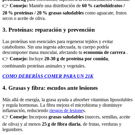
👉
Consejo:
Mantén una distribución de
60 % carbohidratos /
20 % proteínas / 20 % grasas saludables
como aguacate, frutos
secos o aceite de oliva.
3. Proteínas: reparación y prevención
Las proteínas son esenciales para regenerar tejidos y evitar
catabolismo. Sin una ingesta adecuada, tu cuerpo podría
descomponer masa muscular, afectando tu
economía de carrera
.
👉
Consejo:
Incluye
20‑30 g de proteína por comida
,
combinando proteínas animales y vegetales.
COMO DEBERÍAS COMER PARA UN 21K
4. Grasas y fibra: escudos ante lesiones
Más allá de energía, la grasa ayuda a absorber vitaminas liposolubles
y regula hormonas. La fibra mejora el microbioma y disminuye
inflamación, reduciendo
riesgos de lesione
s.
👉
Consejo:
Incorpora
grasas saludables
(nueces, semillas, aceite
de oliva) y al menos
25 g de fibra diaria
, de frutas, verduras y
legumbres.