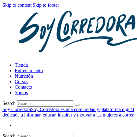
Skip to content
Skip to footer
Tienda
Entrenamiento
Nutrición
Cursos
Contacto
Somos
Search
Soy Corredora
Soy Corredora es una comunidad y plataforma digital
dedicada a informar, educar, inspirar y motivar a las mujeres a correr
Search