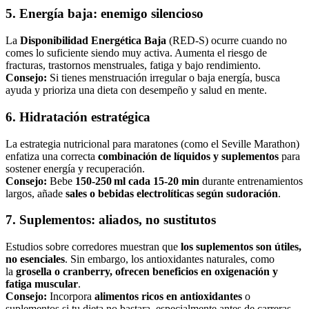
5. Energía baja: enemigo silencioso
La
Disponibilidad Energética Baja
(RED‑S) ocurre cuando no
comes lo suficiente siendo muy activa. Aumenta el riesgo de
fracturas, trastornos menstruales, fatiga y bajo rendimiento.
Consejo:
Si tienes menstruación irregular o baja energía, busca
ayuda y prioriza una dieta con desempeño y salud en mente.
6. Hidratación estratégica
La estrategia nutricional para maratones (como el Seville Marathon)
enfatiza una correcta
combinación de líquidos y suplementos
para
sostener energía y recuperación.
Consejo:
Bebe
150‑250 ml cada 15-20 min
durante entrenamientos
largos, añade
sales o bebidas electrolíticas según sudoración
.
7. Suplementos: aliados, no sustitutos
Estudios sobre corredores muestran que
los suplementos son útiles,
no esenciales
. Sin embargo, los antioxidantes naturales, como
la
grosella o cranberry, ofrecen beneficios en oxigenación y
fatiga muscular
.
Consejo:
Incorpora
alimentos ricos en antioxidantes
o
suplementos si tu dieta no bastara, especialmente antes de carreras.