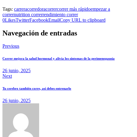
Tags:
carrera
corredora
correr
correr más rápido
empezar a
correr
nutrition correr
rendimiento correr
0
Likes
Twitter
Facebook
Email
Copy URL to clipboard
Navegación de entradas
Previous
Correr mejora la salud hormonal y alivia los síntomas de la perimenopausia
26 junio, 2025
Next
Tu cerebro también corre, así debes entrenarlo
26 junio, 2025