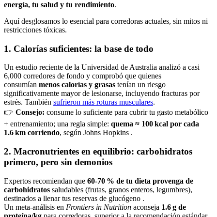
energía, tu salud y tu rendimiento
.
Aquí desglosamos lo esencial para corredoras actuales, sin mitos ni
restricciones tóxicas.
1. Calorías suficientes: la base de todo
Un estudio reciente de la Universidad de Australia analizó a casi
6,000 corredores de fondo y comprobó que quienes
consumían
menos calorías y grasas
tenían un riesgo
significativamente mayor de lesionarse, incluyendo fracturas por
estrés. También
sufrieron más roturas musculares
.
👉
Consejo:
consume lo suficiente para cubrir tu gasto metabólico
+ entrenamiento; una regla simple:
quema ≈ 100 kcal por cada
1.6 km corriendo
, según Johns Hopkins .
2. Macronutrientes en equilibrio: carbohidratos
primero, pero sin demonios
Expertos recomiendan que
60‑70 % de tu dieta provenga de
carbohidratos
saludables (frutas, granos enteros, legumbres),
destinados a llenar tus reservas de glucógeno .
Un meta‑análisis en
Frontiers in Nutrition
aconseja
1.6 g de
proteína/kg
para corredoras, superior a la recomendación estándar.