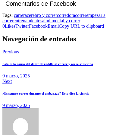
Comentarios de Facebook
Tags:
carrera
cerebro y correr
corredora
correr
empezar a
correr
entrenamiento
salud mental y correr
0
Likes
Twitter
Facebook
Email
Copy URL to clipboard
Navegación de entradas
Previous
Esta es la causa del dolor de rodilla al correr y así se soluciona
9 marzo, 2025
Next
¿Es seguro correr durante el embarazo? Esto dice la ciencia
9 marzo, 2025