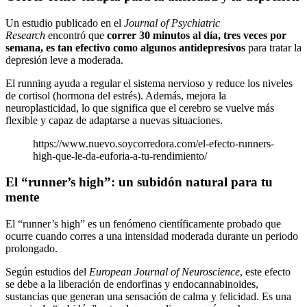
Un estudio publicado en el
Journal of Psychiatric
Research
encontró que
correr 30 minutos al día, tres veces por
semana, es tan efectivo como algunos antidepresivos
para tratar la
depresión leve a moderada.
El running ayuda a regular el sistema nervioso y reduce los niveles
de cortisol (hormona del estrés). Además, mejora la
neuroplasticidad, lo que significa que el cerebro se vuelve más
flexible y capaz de adaptarse a nuevas situaciones.
https://www.nuevo.soycorredora.com/el-efecto-runners-
high-que-le-da-euforia-a-tu-rendimiento/
El “runner’s high”: un subidón natural para tu
mente
El “runner’s high” es un fenómeno científicamente probado que
ocurre cuando corres a una intensidad moderada durante un periodo
prolongado.
Según estudios del
European Journal of Neuroscience
, este efecto
se debe a la liberación de endorfinas y endocannabinoides,
sustancias que generan una sensación de calma y felicidad. Es una