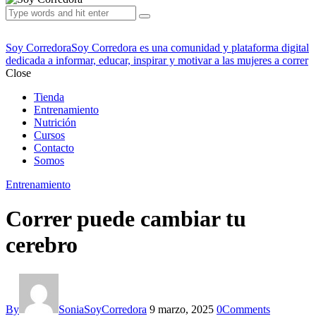
Soy Corredora
Soy Corredora es una comunidad y plataforma digital
dedicada a informar, educar, inspirar y motivar a las mujeres a correr
Close
Tienda
Entrenamiento
Nutrición
Cursos
Contacto
Somos
Entrenamiento
Correr puede cambiar tu
cerebro
By
SoniaSoyCorredora
9 marzo, 2025
0
Comments