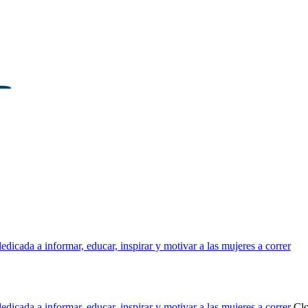
dicada a informar, educar, inspirar y motivar a las mujeres a correr
dicada a informar, educar, inspirar y motivar a las mujeres a correr
Cl