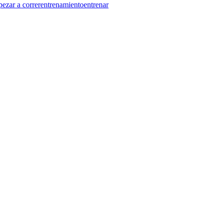
ezar a correr
entrenamiento
entrenar