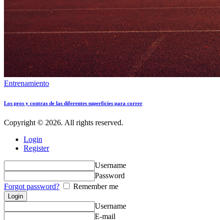
Entrenamiento
Los pros y contras de las diferentes superficies para correr
Copyright © 2026. All rights reserved.
Login
Register
Username
Password
Forgot password?
Remember me
Username
E-mail