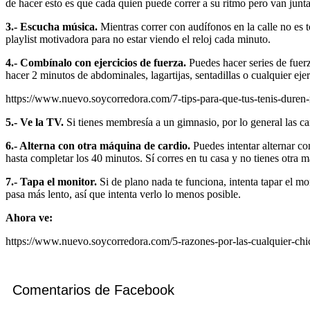
de hacer esto es que cada quien puede correr a su ritmo pero van junta
3.- Escucha música.
Mientras correr con audífonos en la calle no es 
playlist motivadora para no estar viendo el reloj cada minuto.
4.- Combínalo con ejercicios de fuerza.
Puedes hacer series de fuerz
hacer 2 minutos de abdominales, lagartijas, sentadillas o cualquier eje
https://www.nuevo.soycorredora.com/7-tips-para-que-tus-tenis-duren
5.- Ve la TV.
Si tienes membresía a un gimnasio, por lo general las cam
6.- Alterna con otra máquina de cardio.
Puedes intentar alternar co
hasta completar los 40 minutos. Sí corres en tu casa y no tienes otra m
7.- Tapa el monitor.
Si de plano nada te funciona, intenta tapar el mo
pasa más lento, así que intenta verlo lo menos posible.
Ahora ve:
https://www.nuevo.soycorredora.com/5-razones-por-las-cualquier-chi
Comentarios de Facebook