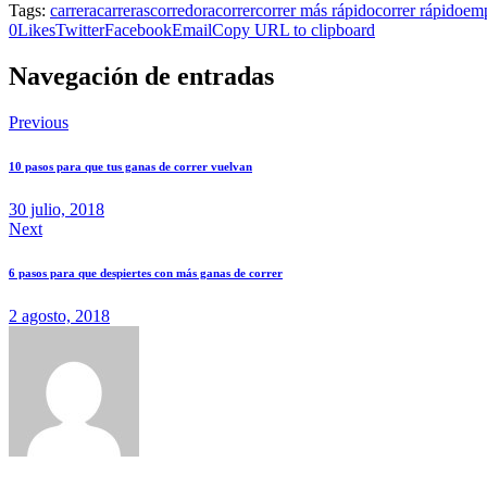
Tags:
carrera
carreras
corredora
correr
correr más rápido
correr rápido
emp
0
Likes
Twitter
Facebook
Email
Copy URL to clipboard
Navegación de entradas
Previous
10 pasos para que tus ganas de correr vuelvan
30 julio, 2018
Next
6 pasos para que despiertes con más ganas de correr
2 agosto, 2018