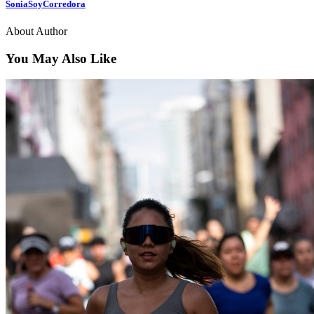
SoniaSoyCorredora
About Author
You May Also Like