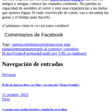
amigos y amigas, conoce las ciudades corriendo. No pierdas tu
capacidad de asombro al correr y unir esas experiencias a las metas
que quieres lograr. Si estás convencida de correr, vas a encontrar las
ganas y el tiempo para hacerlo.
¡Cuéntanos cómo te va con estos cambios!
Comentarios de Facebook
Tags:
carrera
corredora
corredoras
correr más
rápido
entrenamiento
estrés al correr
soy corredora
0
Likes
Twitter
Facebook
Email
Copy URL to clipboard
Navegación de entradas
Previous
El día de muertos llega con Nike y su colección “Somos Familia”.
11 octubre, 2022
Next
3 razones para incluir betabel o remolacha en tu dieta