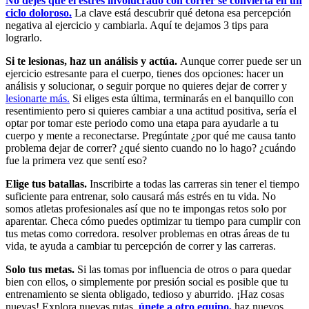
No dejes que el estrés involucrado con correr se convierta en un
ciclo doloroso.
La clave está descubrir qué detona esa percepción
negativa al ejercicio y cambiarla. Aquí te dejamos 3 tips para
lograrlo.
Si te lesionas, haz un análisis y actúa.
Aunque correr puede ser un
ejercicio estresante para el cuerpo, tienes dos opciones: hacer un
análisis y solucionar, o seguir porque no quieres dejar de correr y
lesionarte más.
Si eliges esta última, terminarás en el banquillo con
resentimiento pero si quieres cambiar a una actitud positiva, sería el
optar por tomar este periodo como una etapa para ayudarle a tu
cuerpo y mente a reconectarse. Pregúntate ¿por qué me causa tanto
problema dejar de correr? ¿qué siento cuando no lo hago? ¿cuándo
fue la primera vez que sentí eso?
Elige tus batallas.
Inscribirte a todas las carreras sin tener el tiempo
suficiente para entrenar, solo causará más estrés en tu vida. No
somos atletas profesionales así que no te impongas retos solo por
aparentar. Checa cómo puedes optimizar tu tiempo para cumplir con
tus metas como corredora. resolver problemas en otras áreas de tu
vida, te ayuda a cambiar tu percepción de correr y las carreras.
Solo tus metas.
Si las tomas por influencia de otros o para quedar
bien con ellos, o simplemente por presión social es posible que tu
entrenamiento se sienta obligado, tedioso y aburrido. ¡Haz cosas
nuevas! Explora nuevas rutas,
únete a otro equipo,
haz nuevos